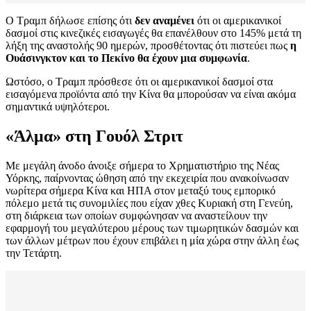
Ο Τραμπ δήλωσε επίσης ότι
δεν αναμένει
ότι οι αμερικανικοί
δασμοί στις κινεζικές εισαγωγές θα επανέλθουν στο 145% μετά τη
λήξη της αναστολής 90 ημερών, προσθέτοντας ότι πιστεύει πως
η
Ουάσινγκτον και το Πεκίνο θα έχουν μια συμφωνία
.
Ωστόσο, ο Τραμπ πρόσθεσε ότι οι αμερικανικοί δασμοί στα
εισαγόμενα προϊόντα από την Κίνα θα μπορούσαν να είναι ακόμα
σημαντικά υψηλότεροι.
«Άλμα» στη Γουόλ Στριτ
Με μεγάλη άνοδο άνοιξε σήμερα το Χρηματιστήριο της Νέας
Υόρκης, παίρνοντας ώθηση από την εκεχειρία που ανακοίνωσαν
νωρίτερα σήμερα Κίνα και ΗΠΑ στον μεταξύ τους εμπορικό
πόλεμο μετά τις συνομιλίες που είχαν χθες Κυριακή στη Γενεύη,
στη διάρκεια των οποίων συμφώνησαν να αναστείλουν την
εφαρμογή του μεγαλύτερου μέρους των τιμωρητικών δασμών και
των άλλων μέτρων που έχουν επιβάλει η μία χώρα στην άλλη έως
την Τετάρτη.