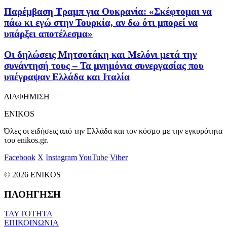
Παρέμβαση Τραμπ για Ουκρανία: «Σκέφτομαι να
πάω κι εγώ στην Τουρκία, αν δω ότι μπορεί να
υπάρξει αποτέλεσμα»
Οι δηλώσεις Μητσοτάκη και Μελόνι μετά την
συνάντησή τους – Τα μνημόνια συνεργασίας που
υπέγραψαν Ελλάδα και Ιταλία
ΔΙΑΦΗΜΙΣΗ
ENIKOS
Όλες οι ειδήσεις από την Ελλάδα και τον κόσμο με την εγκυρότητα
του enikos.gr.
Facebook
X
Instagram
YouTube
Viber
© 2026 ENIKOS
ΠΛΟΗΓΗΣΗ
ΤΑΥΤΟΤΗΤΑ
ΕΠΙΚΟΙΝΩΝΙΑ