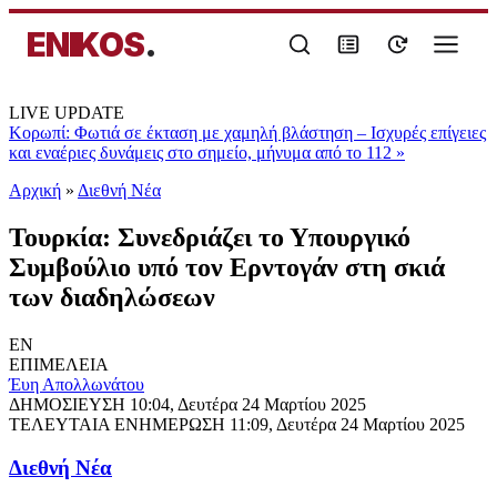
ENIKOS
.
LIVE UPDATE
Κορωπί: Φωτιά σε έκταση με χαμηλή βλάστηση – Ισχυρές επίγειες
και εναέριες δυνάμεις στο σημείο, μήνυμα από το 112
»
Αρχική
»
Διεθνή Νέα
Τουρκία: Συνεδριάζει το Υπουργικό
Συμβούλιο υπό τον Ερντογάν στη σκιά
των διαδηλώσεων
EN
ΕΠΙΜΕΛΕΙΑ
Έυη Απολλωνάτου
ΔΗΜΟΣΙΕΥΣΗ
10:04, Δευτέρα 24 Μαρτίου 2025
ΤΕΛΕΥΤΑΙΑ ΕΝΗΜΕΡΩΣΗ
11:09, Δευτέρα 24 Μαρτίου 2025
Διεθνή Νέα