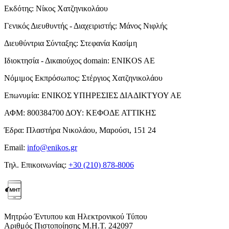
Εκδότης:
Νίκος Χατζηνικολάου
Γενικός Διευθυντής - Διαχειριστής:
Μάνος Νιφλής
Διευθύντρια Σύνταξης:
Στεφανία Κασίμη
Ιδιοκτησία - Δικαιούχος domain:
ENIKOS AE
Νόμιμος Εκπρόσωπος:
Στέργιος Χατζηνικολάου
Επωνυμία:
ΕΝΙΚΟΣ ΥΠΗΡΕΣΙΕΣ ΔΙΑΔΙΚΤΥΟΥ ΑΕ
ΑΦΜ:
800384700
ΔΟΥ:
ΚΕΦΟΔΕ ΑΤΤΙΚΗΣ
Έδρα:
Πλαστήρα Νικολάου, Μαρούσι, 151 24
Email:
info@enikos.gr
Τηλ. Επικοινωνίας:
+30 (210) 878-8006
Μητρώο Έντυπου και Ηλεκτρονικού Τύπου
Αριθμός Πιστοποίησης Μ.Η.Τ. 242097