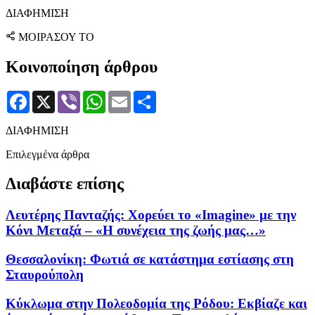
ΔΙΑΦΗΜΙΣΗ
ΜΟΙΡΑΣΟΥ ΤΟ
Κοινοποίηση άρθρου
Facebook
X
Viber
WhatsApp
Email
Μοιραστείτε
ΔΙΑΦΗΜΙΣΗ
Επιλεγμένα άρθρα
Διαβάστε επίσης
Λευτέρης Πανταζής: Χορεύει το «Imagine» με την
Κόνι Μεταξά – «Η συνέχεια της ζωής μας…»
Θεσσαλονίκη: Φωτιά σε κατάστημα εστίασης στη
Σταυρούπολη
Κύκλωμα στην Πολεοδομία της Ρόδου: Εκβίαζε και