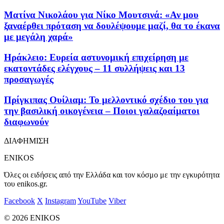
Ματίνα Νικολάου για Νίκο Μουτσινά: «Αν μου
ξαναέρθει πρόταση να δουλέψουμε μαζί, θα το έκανα
με μεγάλη χαρά»
Ηράκλειο: Ευρεία αστυνομική επιχείρηση με
εκατοντάδες ελέγχους – 11 συλλήψεις και 13
προσαγωγές
Πρίγκιπας Ουίλιαμ: Το μελλοντικό σχέδιο του για
την βασιλική οικογένεια – Ποιοι γαλαζοαίματοι
διαφωνούν
ΔΙΑΦΗΜΙΣΗ
ENIKOS
Όλες οι ειδήσεις από την Ελλάδα και τον κόσμο με την εγκυρότητα
του enikos.gr.
Facebook
X
Instagram
YouTube
Viber
© 2026 ENIKOS