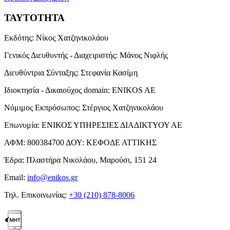
ΤΑΥΤΟΤΗΤΑ
Εκδότης:
Νίκος Χατζηνικολάου
Γενικός Διευθυντής - Διαχειριστής:
Μάνος Νιφλής
Διευθύντρια Σύνταξης:
Στεφανία Κασίμη
Ιδιοκτησία - Δικαιούχος domain:
ENIKOS AE
Νόμιμος Εκπρόσωπος:
Στέργιος Χατζηνικολάου
Επωνυμία:
ΕΝΙΚΟΣ ΥΠΗΡΕΣΙΕΣ ΔΙΑΔΙΚΤΥΟΥ ΑΕ
ΑΦΜ:
800384700
ΔΟΥ:
ΚΕΦΟΔΕ ΑΤΤΙΚΗΣ
Έδρα:
Πλαστήρα Νικολάου, Μαρούσι, 151 24
Email:
info@enikos.gr
Τηλ. Επικοινωνίας:
+30 (210) 878-8006