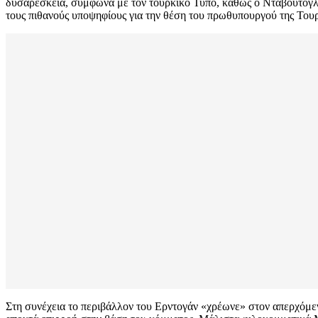
δυσαρέσκεια, σύμφωνα με τον τουρκικό Τύπο, καθώς ο Νταβούτογλου
τους πιθανούς υποψηφίους για την θέση του πρωθυπουργού της Τουρ
Στη συνέχεια το περιβάλλον του Ερντογάν «χρέωνε» στον απερχόμεν