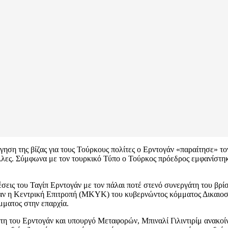
ργηση της βίζας για τους Τούρκους πολίτες ο Ερντογάν «παραίτησε» 
υξέλλες. Σύμφωνα με τον τουρκικό Τύπο ο Τούρκος πρόεδρος εμφανίστη
σεις του Ταγίπ Ερντογάν με τον πάλαι ποτέ στενό συνεργάτη του βρίσ
όταν η Κεντρική Επιτροπή (MKYK) του κυβερνώντος κόμματος Δικαιοσ
μματος στην επαρχία.
τη του Ερντογάν και υπουργό Μεταφορών, Μπιναλί Γιλιντιρίμ ανακοί