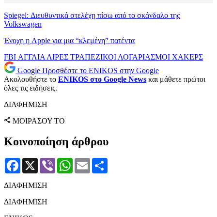
Spiegel: Διευθυντικά στελέχη πίσω από το σκάνδαλο της
Volkswagen
Ένοχη η Apple για μια “κλεμένη” πατέντα
FBI
ΑΓΓΛΙΑ
ΛΙΡΕΣ
ΤΡΑΠΕΖΙΚΟΙ ΛΟΓΑΡΙΑΣΜΟΙ
ΧΑΚΕΡΣ
Google
Προσθέστε το ENIKOS στην Google
Ακολουθήστε το
ENIKOS στο Google News
και μάθετε πρώτοι
όλες τις ειδήσεις.
ΔΙΑΦΗΜΙΣΗ
ΜΟΙΡΑΣΟΥ ΤΟ
Κοινοποίηση άρθρου
Facebook
X
Viber
WhatsApp
Email
Μοιραστείτε
ΔΙΑΦΗΜΙΣΗ
ΔΙΑΦΗΜΙΣΗ