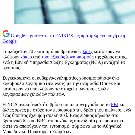
Google
Προσθέστε το ENIKOS ως προτιμώμενη πηγή στη
Google
Τουλάχιστον 20 εκατομμύρια βρετανικές
λίρες
κατάφεραν να
κλέψουν
χάκερ
από
τραπεζικούς λογαριασμούς
της χώρας αυτής,
ενώ η Εθνική Υπηρεσία Δίωξης Εγκλήματος (NCA) αναζητά τα
ίχνη τους.
Συγκεκριμένα, οι κυβερνο-εγκληματίες χρησιμοποίησαν ένα
κακόβουλο λογισμικό (malware) με την ονομασία Dridex και
κατάφεραν να υποκλέψουν τα στοιχεία των τραπεζικών
λογαριασμών χιλιάδων πολιτών.
Η NCA ανακοίνωσε ότι βρίσκεται σε συνεργασία με το
FBI
και
άλλες αρχές με στόχο τον περιορισμό της δράση του malware, ενώ
ένας ύποπτος έχει ήδη συλληφθεί. Ένας ειδικός δήλωσε στο
βρετανικό δίκτυο BBC ότι οι χάκερς ήταν ιδιαίτερα προσεκτικοί
ώστε να αποφύγουν τον εντοπισμό, σύμφωνα με το Αθηναϊκό
Μακεδονικό Πρακτορείο Ειδήσεων .