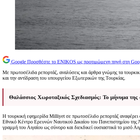
Google
Προσθέστε το ENIKOS ως προτιμώμενη πηγή στη Goo
Με πρωτοσέλιδα ρεπορτάζ, αναλύσεις και άρθρα γνώμης τα τουρκ
και την αντίδραση του υπουργείου Εξωτερικών της Τουρκίας.
Θαλάσσιος Χωροταξικός Σχεδιασμός: Το μήνυμα της σ
Η τουρκική εφημερίδα Milliyet σε πρωτοσέλιδο ρεπορτάζ αναφέρει 
Εθνικό Κέντρο Ερευνών Ναυτικού Δικαίου του Πανεπιστημίου της Ά
γραμμή του Αιγαίου ως σύνορο και διεκδικεί ουσιαστικά το μισό Αι