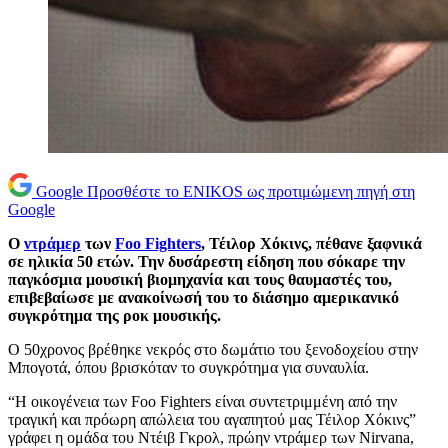
Google
Προσθέστε το ENIKOS ως προτιμώμενη πηγή στη
Google
Ο
ντράμερ
των
Foo Fighters
, Τέιλορ Χόκινς, πέθανε ξαφνικά
σε ηλικία 50 ετών. Την δυσάρεστη είδηση που σόκαρε την
παγκόσμια μουσική βιομηχανία και τους θαυμαστές του,
επιβεβαίωσε με ανακοίνωσή του το διάσημο αμερικανικό
συγκρότημα της ροκ μουσικής.
Ο 50χρονος βρέθηκε νεκρός στο δωμάτιο του ξενοδοχείου στην
Μπογοτά, όπου βρισκόταν το συγκρότημα για συναυλία.
“Η οικογένεια των Foo Fighters είναι συντετριμμένη από την
τραγική και πρόωρη απώλεια του αγαπητού μας Τέιλορ Χόκινς”
γράφει η ομάδα του Ντέιβ Γκρολ, πρώην ντράμερ των Nirvana,