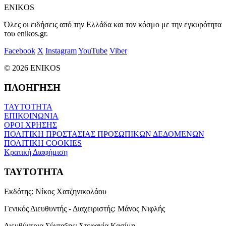
ENIKOS
Όλες οι ειδήσεις από την Ελλάδα και τον κόσμο με την εγκυρότητα
του enikos.gr.
Facebook
X
Instagram
YouTube
Viber
© 2026 ENIKOS
ΠΛΟΗΓΗΣΗ
ΤΑΥΤΟΤΗΤΑ
ΕΠΙΚΟΙΝΩΝΙΑ
ΟΡΟΙ ΧΡΗΣΗΣ
ΠΟΛΙΤΙΚΗ ΠΡΟΣΤΑΣΙΑΣ ΠΡΟΣΩΠΙΚΩΝ ΔΕΔΟΜΕΝΩΝ
ΠΟΛΙΤΙΚΗ COOKIES
Κρατική Διαφήμιση
ΤΑΥΤΟΤΗΤΑ
Εκδότης:
Νίκος Χατζηνικολάου
Γενικός Διευθυντής - Διαχειριστής:
Μάνος Νιφλής
Διευθύντρια Σύνταξης:
Στεφανία Κασίμη