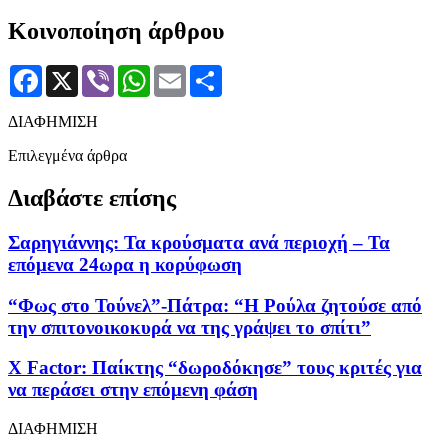
Κοινοποίηση άρθρου
Facebook
X
Viber
WhatsApp
Email
Μοιραστείτε
ΔΙΑΦΗΜΙΣΗ
Επιλεγμένα άρθρα
Διαβάστε επίσης
Σαρηγιάννης: Τα κρούσματα ανά περιοχή – Τα
επόμενα 24ωρα η κορύφωση
“Φως στο Τούνελ”-Πάτρα: “Η Ρούλα ζητούσε από
την σπιτονοικοκυρά να της γράψει το σπίτι”
X Factor: Παίκτης “δωροδόκησε” τους κριτές για
να περάσει στην επόμενη φάση
ΔΙΑΦΗΜΙΣΗ