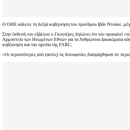
Ο ΟΗΕ κάλεσε τη δεξιά κυβέρνηση του προέδρου Ιβάν Ντούκε, μέγα ε
Στην έκθεσή του εξάλλου ο Γκουτέρες δηλώνει ότι του προκαλεί «
Αρμοστεία των Ηνωμένων Εθνών για τα Ανθρώπινα Δικαιώματα κάνε
κυβέρνηση και την ηγεσία της FARC.
«Οι περισσότερες από (αυτές) τις δολοφονίες διαπράχθηκαν σε περ