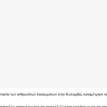
στασία των ανθρωπίνων δικαιωμάτων στην Κολομβία, καταμέτρησε απ
αγγείλει επανειλημμένα την παντελή έλλειψη εγγυήσεων για την ασ