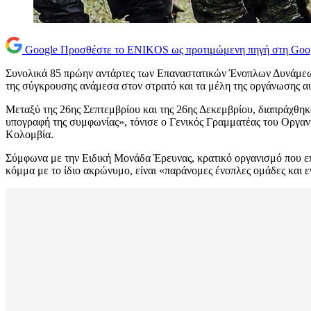
Google
Προσθέστε το ENIKOS ως προτιμώμενη πηγή στη Goo
Συνολικά 85 πρώην αντάρτες των Επαναστατικών Ένοπλων Δυνάμεων 
της σύγκρουσης ανάμεσα στον στρατό και τα μέλη της οργάνωσης α
Μεταξύ της 26ης Σεπτεμβρίου και της 26ης Δεκεμβρίου, διαπράχθη
υπογραφή της συμφωνίας», τόνισε ο Γενικός Γραμματέας του Οργ
Κολομβία.
Σύμφωνα με την Ειδική Μονάδα Έρευνας, κρατικό οργανισμό που επ
κόμμα με το ίδιο ακρώνυμο, είναι «παράνομες ένοπλες ομάδες και 