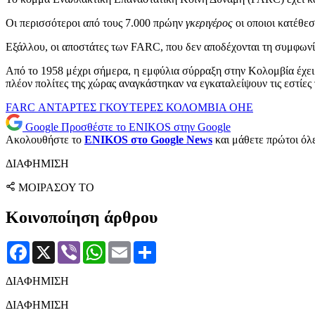
Οι περισσότεροι από τους 7.000 πρώην
γκεριγέρος
οι οποιοι κατέθεσ
Εξάλλου, οι αποστάτες των FARC, που δεν αποδέχονται τη συμφωνία
Από το 1958 μέχρι σήμερα, η εμφύλια σύρραξη στην Κολομβία έχει 
πλέον πολίτες της χώρας αναγκάστηκαν να εγκαταλείψουν τις εστί
FARC
ΑΝΤΑΡΤΕΣ
ΓΚΟΥΤΕΡΕΣ
ΚΟΛΟΜΒΙΑ
ΟΗΕ
Google
Προσθέστε το ENIKOS στην Google
Ακολουθήστε το
ENIKOS στο Google News
και μάθετε πρώτοι όλες
ΔΙΑΦΗΜΙΣΗ
ΜΟΙΡΑΣΟΥ ΤΟ
Κοινοποίηση άρθρου
Facebook
X
Viber
WhatsApp
Email
Μοιραστείτε
ΔΙΑΦΗΜΙΣΗ
ΔΙΑΦΗΜΙΣΗ