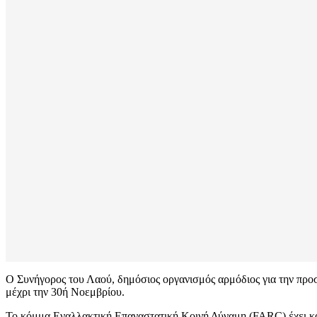
Ο Συνήγορος του Λαού, δημόσιος οργανισμός αρμόδιος για την προ
μέχρι την 30ή Νοεμβρίου.
Το κόμμα Εναλλακτική Επαναστατική Κοινή Δύναμη (FARC) έχει κατ