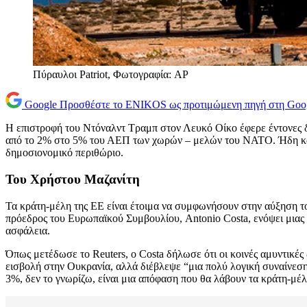
Πύραυλοι Patriot, Φωτογραφία: AP
Google
Προσθέστε το ENIKOS ως προτιμώμενη πηγή στη Goo
Η επιστροφή του Ντόναλντ Τραμπ στον Λευκό Οίκο έφερε έντονες δ
από το 2% στο 5% του ΑΕΠ των χωρών – μελών του ΝΑΤΟ. Ήδη κάπο
δημοσιονομικό περιθώριο.
Του Χρήστου Μαζανίτη
Τα κράτη-μέλη της EE είναι έτοιμα να συμφωνήσουν στην αύξηση τ
πρόεδρος του Ευρωπαϊκού Συμβουλίου, Antonio Costa, ενόψει μιας
ασφάλεια.
Όπως μετέδωσε το Reuters, ο Costa δήλωσε ότι οι κοινές αμυντικ
εισβολή στην Ουκρανία, αλλά διέβλεψε “μια πολύ λογική συναίνεση
3%, δεν το γνωρίζω, είναι μια απόφαση που θα λάβουν τα κράτη-μέ