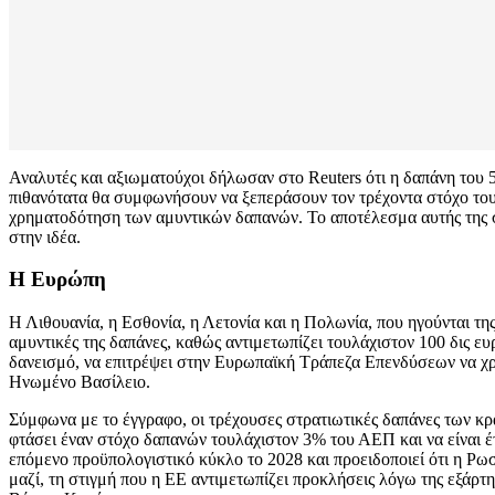
Αναλυτές και αξιωματούχοι δήλωσαν στο Reuters ότι η δαπάνη του 
πιθανότατα θα συμφωνήσουν να ξεπεράσουν τον τρέχοντα στόχο του 
χρηματοδότηση των αμυντικών δαπανών. Το αποτέλεσμα αυτής της συζ
στην ιδέα.
Η Ευρώπη
Η Λιθουανία, η Εσθονία, η Λετονία και η Πολωνία, που ηγούνται τη
αμυντικές της δαπάνες, καθώς αντιμετωπίζει τουλάχιστον 100 δις ε
δανεισμό, να επιτρέψει στην Ευρωπαϊκή Τράπεζα Επενδύσεων να χρ
Ηνωμένο Βασίλειο.
Σύμφωνα με το έγγραφο, οι τρέχουσες στρατιωτικές δαπάνες των κρα
φτάσει έναν στόχο δαπανών τουλάχιστον 3% του ΑΕΠ και να είναι έτ
επόμενο προϋπολογιστικό κύκλο το 2028 και προειδοποιεί ότι η Ρωσ
μαζί, τη στιγμή που η ΕΕ αντιμετωπίζει προκλήσεις λόγω της εξάρτ