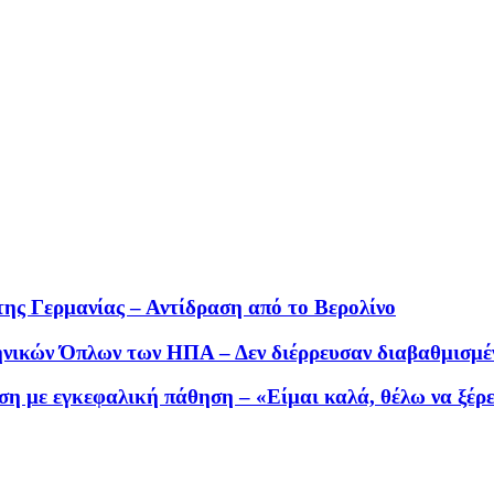
ης Γερμανίας – Αντίδραση από το Βερολίνο
νικών Όπλων των ΗΠΑ – Δεν διέρρευσαν διαβαθμισμέ
ση με εγκεφαλική πάθηση – «Είμαι καλά, θέλω να ξέρε