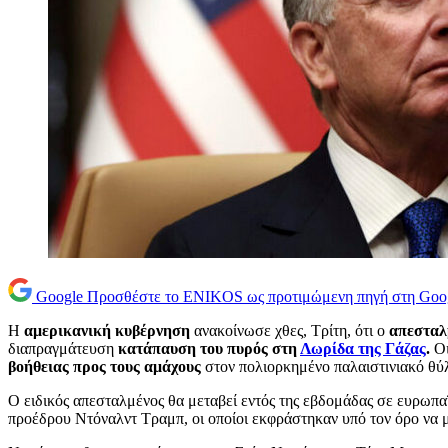
Google
Προσθέστε το ENIKOS ως προτιμώμενη πηγή στη Goo
Η
αμερικανική κυβέρνηση
ανακοίνωσε χθες, Τρίτη, ότι ο
απεσταλ
διαπραγμάτευση
κατάπαυση του πυρός στη
Λωρίδα της Γάζας
.
Οι
βοήθειας προς τους αμάχους
στον πολιορκημένο παλαιστινιακό θύ
Ο ειδικός απεσταλμένος θα μεταβεί εντός της εβδομάδας σε ευρωπα
προέδρου Ντόναλντ Τραμπ, οι οποίοι εκφράστηκαν υπό τον όρο να μ