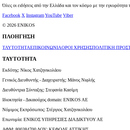
Όλες οι ειδήσεις από την Ελλάδα και τον κόσμο με την εγκυρότητα τ
Facebook
X
Instagram
YouTube
Viber
© 2026 ENIKOS
ΠΛΟΗΓΗΣΗ
ΤΑΥΤΟΤΗΤΑ
ΕΠΙΚΟΙΝΩΝΙΑ
ΟΡΟΙ ΧΡΗΣΗΣ
ΠΟΛΙΤΙΚΗ ΠΡΟΣ
ΤΑΥΤΟΤΗΤΑ
Εκδότης:
Νίκος Χατζηνικολάου
Γενικός Διευθυντής - Διαχειριστής:
Μάνος Νιφλής
Διευθύντρια Σύνταξης:
Στεφανία Κασίμη
Ιδιοκτησία - Δικαιούχος domain:
ENIKOS AE
Νόμιμος Εκπρόσωπος:
Στέργιος Χατζηνικολάου
Επωνυμία:
ΕΝΙΚΟΣ ΥΠΗΡΕΣΙΕΣ ΔΙΑΔΙΚΤΥΟΥ ΑΕ
ΑΦΜ:
800384700
ΔΟΥ:
ΚΕΦΟΔΕ ΑΤΤΙΚΗΣ