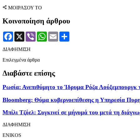
ΜΟΙΡΑΣΟΥ ΤΟ
Κοινοποίηση άρθρου
Facebook
X
Viber
WhatsApp
Email
Μοιραστείτε
ΔΙΑΦΗΜΙΣΗ
Επιλεγμένα άρθρα
Διαβάστε επίσης
Ρωσία: Ανεπιθύμητο το Ίδρυμα Ρόζα Λούξεμπουργκ τ
Bloomberg: Θύμα κυβερνοεπίθεσης η Υπηρεσία Πυρη
Μπίλι Τζόελ: Συγκινεί σε μήνυμά του μετά τη διάγνω
ΔΙΑΦΗΜΙΣΗ
ENIKOS