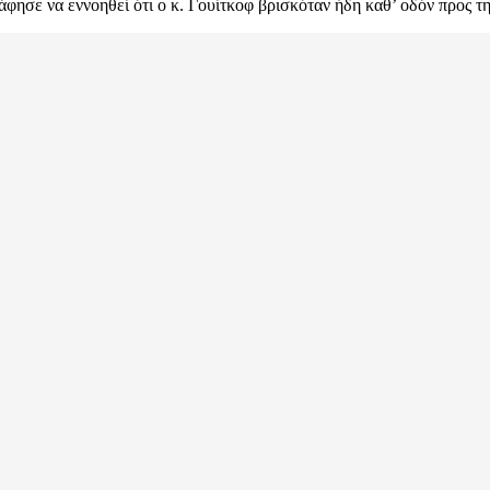
φησε να εννοηθεί ότι ο κ. Γουίτκοφ βρισκόταν ήδη καθ’ οδόν προς 