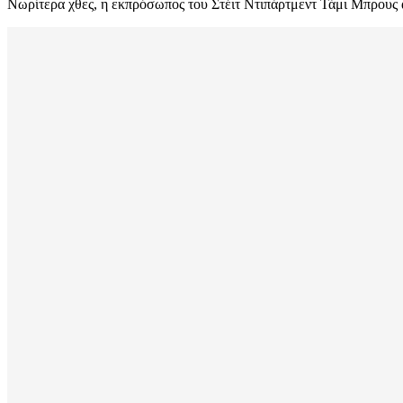
Νωρίτερα χθες, η εκπρόσωπος του Στέιτ Ντιπάρτμεντ Τάμι Μπρους ά