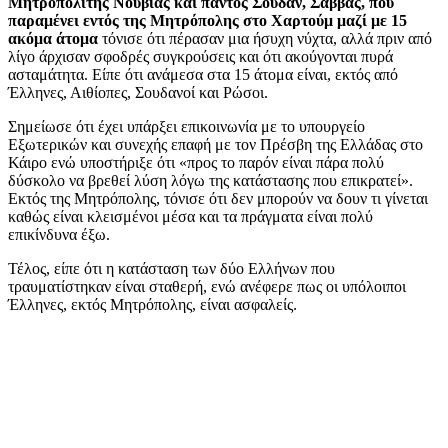
Μητροπολίτης Νουβίας και παντός Σουδάν, Σάββας, που
παραμένει εντός της Μητρόπολης στο Χαρτούμ μαζί με 15
ακόμα άτομα
τόνισε ότι πέρασαν μια ήσυχη νύχτα, αλλά πριν από
λίγο άρχισαν σφοδρές συγκρούσεις και ότι ακούγονται πυρά
ασταμάτητα. Είπε ότι ανάμεσα στα 15 άτομα είναι, εκτός από
Έλληνες, Αιθίοπες, Σουδανοί και Ρώσοι.
Σημείωσε ότι έχει υπάρξει επικοινωνία με το υπουργείο
Εξωτερικών και συνεχής επαφή με τον Πρέσβη της Ελλάδας στο
Κάιρο ενώ υποστήριξε ότι «προς το παρόν είναι πάρα πολύ
δύσκολο να βρεθεί λύση λόγω της κατάστασης που επικρατεί».
Εκτός της Μητρόπολης, τόνισε ότι δεν μπορούν να δουν τι γίνεται
καθώς είναι κλεισμένοι μέσα και τα πράγματα είναι πολύ
επικίνδυνα έξω.
Τέλος, είπε ότι η κατάσταση των δύο Ελλήνων που
τραυματίστηκαν είναι σταθερή, ενώ ανέφερε πως οι υπόλοιποι
Έλληνες, εκτός Μητρόπολης, είναι ασφαλείς.