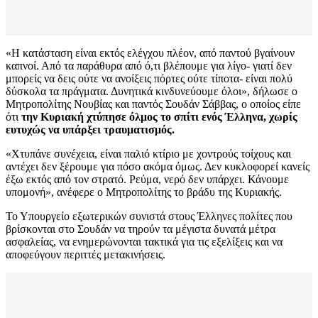
«Η κατάσταση είναι εκτός ελέγχου πλέον, από παντού βγαίνουν
καπνοί. Από τα παράθυρα από ό,τι βλέπουμε για λίγο- γιατί δεν
μπορείς να δεις ούτε να ανοίξεις πόρτες ούτε τίποτα- είναι πολύ
δύσκολα τα πράγματα. Δυνητικά κινδυνεύουμε όλοι», δήλωσε ο
Μητροπολίτης Νουβίας και παντός Σουδάν Σάββας, ο οποίος είπε
ότι
την Κυριακή χτύπησε όλμος το σπίτι ενός Έλληνα, χωρίς
ευτυχώς να υπάρξει τραυματισμός.
«Χτυπάνε συνέχεια, είναι παλιό κτίριο με χοντρούς τοίχους και
αντέχει δεν ξέρουμε για πόσο ακόμα όμως. Δεν κυκλοφορεί κανείς
έξω εκτός από τον στρατό. Ρεύμα, νερό δεν υπάρχει. Κάνουμε
υπομονή», ανέφερε ο Μητροπολίτης το βράδυ της Κυριακής.
Το Υπουργείο εξωτερικών συνιστά στους Έλληνες πολίτες που
βρίσκονται στο Σουδάν να τηρούν τα μέγιστα δυνατά μέτρα
ασφαλείας, να ενημερώνονται τακτικά για τις εξελίξεις και να
αποφεύγουν περιττές μετακινήσεις.