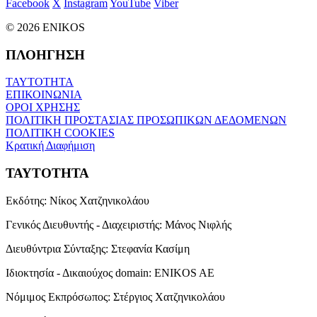
Facebook
X
Instagram
YouTube
Viber
© 2026 ENIKOS
ΠΛΟΗΓΗΣΗ
ΤΑΥΤΟΤΗΤΑ
ΕΠΙΚΟΙΝΩΝΙΑ
ΟΡΟΙ ΧΡΗΣΗΣ
ΠΟΛΙΤΙΚΗ ΠΡΟΣΤΑΣΙΑΣ ΠΡΟΣΩΠΙΚΩΝ ΔΕΔΟΜΕΝΩΝ
ΠΟΛΙΤΙΚΗ COOKIES
Κρατική Διαφήμιση
ΤΑΥΤΟΤΗΤΑ
Εκδότης:
Νίκος Χατζηνικολάου
Γενικός Διευθυντής - Διαχειριστής:
Μάνος Νιφλής
Διευθύντρια Σύνταξης:
Στεφανία Κασίμη
Ιδιοκτησία - Δικαιούχος domain:
ENIKOS AE
Νόμιμος Εκπρόσωπος:
Στέργιος Χατζηνικολάου