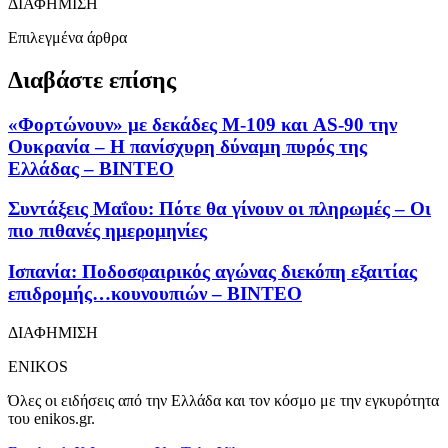
ΔΙΑΦΗΜΙΣΗ
Επιλεγμένα άρθρα
Διαβάστε επίσης
«Φορτώνουν» με δεκάδες Μ-109 και AS-90 την
Ουκρανία – Η πανίσχυρη δύναμη πυρός της
Ελλάδας – ΒΙΝΤΕΟ
Συντάξεις Μαΐου: Πότε θα γίνουν οι πληρωμές – Οι
πιο πιθανές ημερομηνίες
Ισπανία: Ποδοσφαιρικός αγώνας διεκόπη εξαιτίας
επιδρομής…κουνουπιών – ΒΙΝΤΕΟ
ΔΙΑΦΗΜΙΣΗ
ENIKOS
Όλες οι ειδήσεις από την Ελλάδα και τον κόσμο με την εγκυρότητα
του enikos.gr.