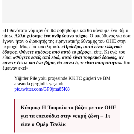
«Πιθανότατα νόμιζαν ότι θα φοβηθούμε και θα κάνουμε ένα βήμα
πίσω.
Αλλά χτίσαμε ένα ανθρώπινο τείχος.
Ο υπεύθυνος για όσα
έγιναν ήταν ο διοικητής της ειρηνευτικής δύναμης του ΟΗΕ στην
περιοχή. Μας είπε απειλητικά:
«Πρόεδρε, αυτό είναι ελληνικό
έδαφος. Φύγετε αμέσως από αυτό το μέρος»,
είπε. Κι εγώ του
είπα:
«Φύγετε εσείς από εδώ, αυτό είναι τουρκικό έδαφος, αν
κάνετε έστω και ένα βήμα, θα κάνω ό, τι είναι απαραίτητο».
Και
έμειναν εκεί».
Yiğitler-Pile yolu projesinde KKTC güçleri ve BM
arasında gerginlik yaşandı
pic.twitter.com/GP0jma85K8
Κύπρος: Η Τουρκία τα βάζει με τον ΟΗΕ
για τα επεισόδια στην νεκρή ζώνη – Τι
είπε ο Ομέρ Τσελίκ