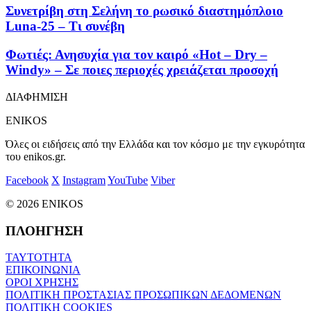
Συνετρίβη στη Σελήνη το ρωσικό διαστημόπλοιο
Luna-25 – Τι συνέβη
Φωτιές: Ανησυχία για τον καιρό «Hot – Dry –
Windy» – Σε ποιες περιοχές χρειάζεται προσοχή
ΔΙΑΦΗΜΙΣΗ
ENIKOS
Όλες οι ειδήσεις από την Ελλάδα και τον κόσμο με την εγκυρότητα
του enikos.gr.
Facebook
X
Instagram
YouTube
Viber
© 2026 ENIKOS
ΠΛΟΗΓΗΣΗ
ΤΑΥΤΟΤΗΤΑ
ΕΠΙΚΟΙΝΩΝΙΑ
ΟΡΟΙ ΧΡΗΣΗΣ
ΠΟΛΙΤΙΚΗ ΠΡΟΣΤΑΣΙΑΣ ΠΡΟΣΩΠΙΚΩΝ ΔΕΔΟΜΕΝΩΝ
ΠΟΛΙΤΙΚΗ COOKIES