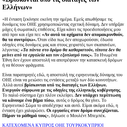
Ελλήνων»
«Η ένταση ξεκίνησε εκείνη την ημέρα. Εμείς απωθήσαμε τις
δυνάμεις του ΟΗΕ χρησιμοποιώντας σχετική δύναμη. Δεν υπήρξαν
μάχες ή σωματικές επιθέσεις. Είχα κάνει τις προειδοποιήσεις μου
από πριν και είχα πει:
«Αν αυτά τα οχήματα δεν απομακρυνθούν,
θα τα συντρίψω».
Όταν είδα πως δεν αποχωρούσαν, έδωσα
οδηγίες στις δυνάμεις μας και στους χειριστές των σκαπανέων,
λέγοντας:
«Τα πάντα στο δρόμο θα καθαριστούν, τίποτα δεν θα
μείνει από τα εργαλεία και τον εξοπλισμό τους».
Τα Ηνωμένα
Έθνη δεν έχουν αποστολή να αποτρέψουν την κατασκευή δρόμων
ή να θέσουν φράγματα.
Είναι παρατηρητές εδώ, η αποστολή της ειρηνευτικής δύναμης του
ΟΗΕ είναι να μειώσει τις εντάσεις μεταξύ των δύο κοινοτήτων.
Αλλά αυτοί
βρίσκονται υπό τις διαταγές των Ελλήνων.
Ενεργούν σύμφωνα με τις οδηγίες της ελληνικής κυβέρνησης
.
Το παλιό σύστημα έχει πλέον εκλείψει.
Δεν υπάρχει περίπτωση
να κάνουμε ένα βήμα πίσω
, αυτός ο δρόμος θα γίνει. Το
Ειρηνευτικό Σώμα το αποδέχτηκε και αυτό. Είμαι ακόμα εδώ, η
ένταση έχει χαλαρώσει.
Οι εργασίες στον δρόμο συνεχίζονται.
Πήραν το μάθημά τους
», δήλωσε ο Μουλέντ Μπεμπέκ.
ΚΑΤΕΧΟΜΕΝΑ
ΚΥΠΡΟΣ
ΟΗΕ
ΤΟΥΡΚΟΚΥΠΡΙΟΙ