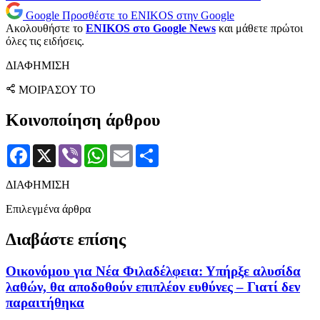
Google
Προσθέστε το ENIKOS στην Google
Ακολουθήστε το
ENIKOS στο Google News
και μάθετε πρώτοι
όλες τις ειδήσεις.
ΔΙΑΦΗΜΙΣΗ
ΜΟΙΡΑΣΟΥ ΤΟ
Κοινοποίηση άρθρου
Facebook
X
Viber
WhatsApp
Email
Μοιραστείτε
ΔΙΑΦΗΜΙΣΗ
Επιλεγμένα άρθρα
Διαβάστε επίσης
Οικονόμου για Νέα Φιλαδέλφεια: Υπήρξε αλυσίδα
λαθών, θα αποδοθούν επιπλέον ευθύνες – Γιατί δεν
παραιτήθηκα