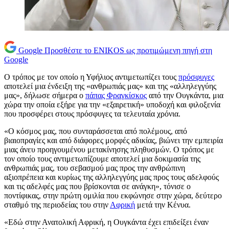
Google
Προσθέστε το ENIKOS ως προτιμώμενη πηγή στη
Google
Ο τρόπος με τον οποίο η Υφήλιος αντιμετωπίζει τους
πρόσφυγες
αποτελεί μια ένδειξη της «ανθρωπιάς μας» και της «αλληλεγγύης
μας», δήλωσε σήμερα ο
πάπας Φραγκίσκος
από την Ουγκάντα, μια
χώρα την οποία εξήρε για την «εξαιρετική» υποδοχή και φιλοξενία
που προσφέρει στους πρόσφυγες τα τελευταία χρόνια.
«Ο κόσμος μας, που συνταράσσεται από πολέμους, από
βιαιοπραγίες και από διάφορες μορφές αδικίας, βιώνει την εμπειρία
μιας άνευ προηγουμένου μετακίνησης πληθυσμών. Ο τρόπος με
τον οποίο τους αντιμετωπίζουμε αποτελεί μια δοκιμασία της
ανθρωπιάς μας, του σεβασμού μας προς την ανθρώπινη
αξιοπρέπεια και κυρίως της αλληλεγγύης μας προς τους αδελφούς
και τις αδελφές μας που βρίσκονται σε ανάγκη», τόνισε ο
ποντίφικας, στην πρώτη ομιλία που εκφώνησε στην χώρα, δεύτερο
σταθμό της περιοδείας του στην
Αφρική
μετά την Κένυα.
«Εδώ στην Ανατολική Αφρική, η Ουγκάντα έχει επιδείξει έναν