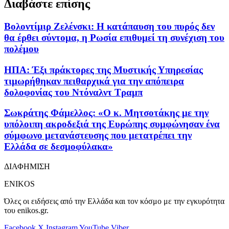
Διαβάστε επίσης
Βολοντίμιρ Ζελένσκι: Η κατάπαυση του πυρός δεν
θα έρθει σύντομα, η Ρωσία επιθυμεί τη συνέχιση του
πολέμου
ΗΠΑ: Έξι πράκτορες της Μυστικής Υπηρεσίας
τιμωρήθηκαν πειθαρχικά για την απόπειρα
δολοφονίας του Ντόναλντ Τραμπ
Σωκράτης Φάμελλος: «Ο κ. Μητσοτάκης με την
υπόλοιπη ακροδεξιά της Ευρώπης συμφώνησαν ένα
σύμφωνο μετανάστευσης που μετατρέπει την
Ελλάδα σε δεσμοφύλακα»
ΔΙΑΦΗΜΙΣΗ
ENIKOS
Όλες οι ειδήσεις από την Ελλάδα και τον κόσμο με την εγκυρότητα
του enikos.gr.
Facebook
X
Instagram
YouTube
Viber