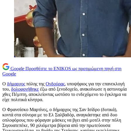
Google
Προσθέστε το ENIKOS ως προτιμώμενη πηγή στη
Google
Ο
δήμαρχος
πόλης της
Ονδούρας
, υποψήφιος για την επανεκλογή
του,
δολοφονήθηκε
έξω από ξενοδοχείο, ανακοίνωσε η αστυνομία
χθες Πέμπτη, αποκλείοντας ωστόσο το ενδεχόμενο το έγκλημα να
είχε πολιτικά κίνητρα.
Ο Φρανσίσκο Μαρτίνες, ο δήμαρχος της Σαν Ισίδρο (δυτικά),
κοντά στα σύνορα με το Ελ Σαλβαδόρ, αναγκάστηκε από δυο
οπλοφόρους που φόραγαν μάσκες να βγει από μοτέλ στην πόλη
Σιγουατεπέκε, 90 χιλιόμετρα βόρεια από την πρωτεύουσα
Τεγκουσιγκάλπα, το βράδυ της Τετάρτης, κατόπιν εκτελέστηκε