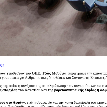
gle
τικών Υποθέσεων του
ΟΗΕ
,
Τζόις Μσούγια,
περιέγραψε την κατάστα
 γραμματέα για Ανθρωπιστικές Υποθέσεις και Συντονιστή Έκτακτης 
ικής σημασίας η συνέχιση της αποκλιμάκωσης των συγκρούσεων και η
 επαρχίας του Χαλεπίου και της βορειοανατολικής Συρίας η ασφά
.
ψουν στο Αφρίν
», ενώ η συμφωνία για την κοινή διαχείριση του φράγμ
α εξακολουθεί να περιορίζει την πρόσβαση σε πολλές αγροτικές περ