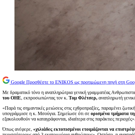
Google
Προσθέστε το ENIKOS ως προτιμώμενη πηγή στη Goo
Με δραματικό τόνο η αναπληρώτρια γενική γραμματέας Ανθρωπισ
του ΟΗΕ
, εκπροσωπώντας τον κ.
Τομ Φλέτσερ,
αναπληρωτή γενικό
«Παρά τις σημαντικές μειώσεις στις εχθροπραξίες, παραμένει ζωτ
υπογράμμισε η κ. Μσούγια. Σημείωσε ότι σε
ορισμένα τμήματα της
εξακολουθούν να καταγράφονται, ιδιαίτερα στις παράκτιες περιοχές»
Όπως ανέφερε,
«χιλιάδες εκτοπισμένοι ετοιμάζονται να επιστρέ
περισσότερους από 3 εκατομμύρια ανθρώπους». Ωστόσο, η ανασφάλει