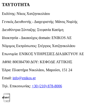
ΤΑΥΤΟΤΗΤΑ
Εκδότης:
Νίκος Χατζηνικολάου
Γενικός Διευθυντής - Διαχειριστής:
Μάνος Νιφλής
Διευθύντρια Σύνταξης:
Στεφανία Κασίμη
Ιδιοκτησία - Δικαιούχος domain:
ENIKOS AE
Νόμιμος Εκπρόσωπος:
Στέργιος Χατζηνικολάου
Επωνυμία:
ΕΝΙΚΟΣ ΥΠΗΡΕΣΙΕΣ ΔΙΑΔΙΚΤΥΟΥ ΑΕ
ΑΦΜ:
800384700
ΔΟΥ:
ΚΕΦΟΔΕ ΑΤΤΙΚΗΣ
Έδρα:
Πλαστήρα Νικολάου, Μαρούσι, 151 24
Email:
info@enikos.gr
Τηλ. Επικοινωνίας:
+30 (210) 878-8006