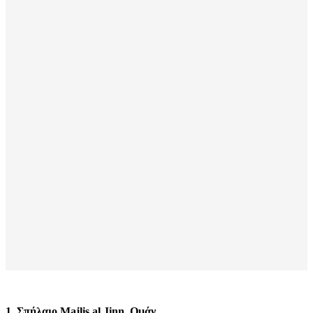
1. Σπήλαιο Majlis al Jinn, Ομάν