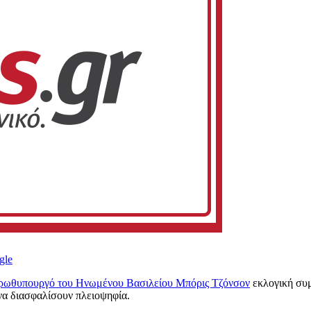
gle
ρωθυπουργό του Ηνωμένου Βασιλείου Μπόρις Τζόνσον
εκλογική συμφ
 να διασφαλίσουν πλειοψηφία.