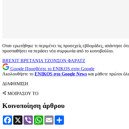
Οταν ερωτήθηκε τι περιμένει τις προσεχείς εβδομάδες, απάντησε ότ
προσπαθήσει να περάσει νέα συμφωνία από το κοινοβούλιο.
BREXIT
ΒΡΕΤΑΝΙΑ
ΤΖΟΝΣΟΝ
ΦΑΡΑΤΖ
Google
Προσθέστε το ENIKOS στην Google
Ακολουθήστε το
ENIKOS στο Google News
και μάθετε πρώτοι όλες
ΔΙΑΦΗΜΙΣΗ
ΜΟΙΡΑΣΟΥ ΤΟ
Κοινοποίηση άρθρου
Facebook
X
Viber
WhatsApp
Email
Μοιραστείτε