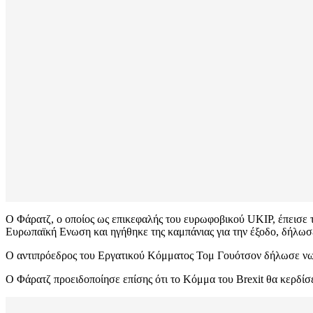
Ο Φάρατζ, ο οποίος ως επικεφαλής του ευρωφοβικού UKIP, έπεισε
Ευρωπαϊκή Ενωση και ηγήθηκε της καμπάνιας για την έξοδο, δήλωσε
Ο αντιπρόεδρος του Εργατικού Κόμματος Τομ Γουότσον δήλωσε νωρί
Ο Φάρατζ προειδοποίησε επίσης ότι το Κόμμα του Brexit θα κερδίσε