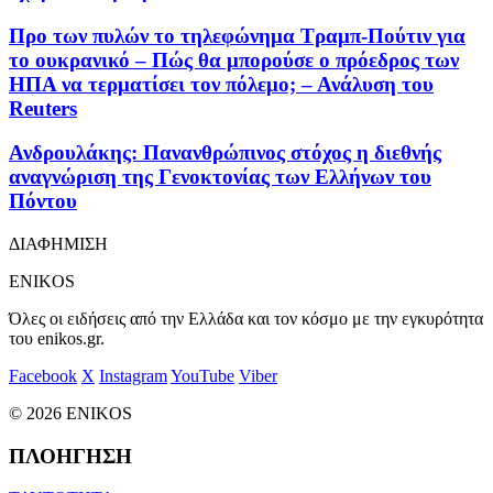
Προ των πυλών το τηλεφώνημα Τραμπ-Πούτιν για
το ουκρανικό – Πώς θα μπορούσε ο πρόεδρος των
ΗΠΑ να τερματίσει τον πόλεμο; – Ανάλυση του
Reuters
Ανδρουλάκης: Πανανθρώπινος στόχος η διεθνής
αναγνώριση της Γενοκτονίας των Ελλήνων του
Πόντου
ΔΙΑΦΗΜΙΣΗ
ENIKOS
Όλες οι ειδήσεις από την Ελλάδα και τον κόσμο με την εγκυρότητα
του enikos.gr.
Facebook
X
Instagram
YouTube
Viber
© 2026 ENIKOS
ΠΛΟΗΓΗΣΗ