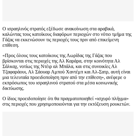
Ο ισραηλινός στρατός εξέδωσε ανακοίνωση στα αραβικά,
καλώντας τους κατοίκους διαφόρων περιοχών στο νότιο τμήμα της
Γάζας να εκκενώσουν τις περιοχές τους πριν από επικείμενη
επίθεση.
«Προς όλους τους κατοίκους της Λωρίδας της Γάζας που
βρίσκονται στις περιοχές της Αλ Καράρα, στην κοινότητα Αλ
Σάλκαχ, νοτίως της Ντέιρ αλ Μπάλα, και στις συνοικίες Αλ
Τζαφαράουι, Αλ Σάουαρ Αμπού Χαντέμπ και Αλ-Σατρ, αυτή είναι
μια τελευταία προειδοποίηση πριν από την επίθεση», ανέφερε ο
εκπρόσωπος του ισραηλινού στρατού στα μέσα κοινωνικής
δικτύωσης.
Ο ίδιος προειδοποίησε ότι θα πραγματοποιηθεί «ισχυρό πλήγμα»
στις περιοχές που χρησιμοποιούνται για την εκτόξευση ρουκετών.