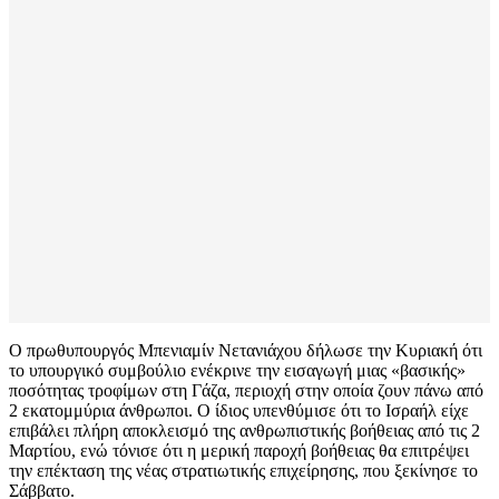
Ο πρωθυπουργός Μπενιαμίν Νετανιάχου δήλωσε την Κυριακή ότι
το υπουργικό συμβούλιο ενέκρινε την εισαγωγή μιας «βασικής»
ποσότητας τροφίμων στη Γάζα, περιοχή στην οποία ζουν πάνω από
2 εκατομμύρια άνθρωποι. Ο ίδιος υπενθύμισε ότι το Ισραήλ είχε
επιβάλει πλήρη αποκλεισμό της ανθρωπιστικής βοήθειας από τις 2
Μαρτίου, ενώ τόνισε ότι η μερική παροχή βοήθειας θα επιτρέψει
την επέκταση της νέας στρατιωτικής επιχείρησης, που ξεκίνησε το
Σάββατο.