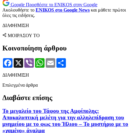
Google
Προσθέστε το ENIKOS στην Google
Ακολουθήστε το
ENIKOS στο Google News
και μάθετε πρώτοι
όλες τις ειδήσεις.
ΔΙΑΦΗΜΙΣΗ
ΜΟΙΡΑΣΟΥ ΤΟ
Κοινοποίηση άρθρου
Facebook
X
Viber
WhatsApp
Email
Μοιραστείτε
ΔΙΑΦΗΜΙΣΗ
Επιλεγμένα άρθρα
Διαβάστε επίσης
Το μεγαλείο του Τάφου της Αμφίπολης:
Αποκαλυπτική μελέτη για την αλληλεπίδραση του
μνημείου με το φως του Ήλιου – Το μυστήριο με το
«χαμένο» άγαλμα