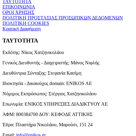
ΤΑΥΤΟΤΗΤΑ
ΕΠΙΚΟΙΝΩΝΙΑ
ΟΡΟΙ ΧΡΗΣΗΣ
ΠΟΛΙΤΙΚΗ ΠΡΟΣΤΑΣΙΑΣ ΠΡΟΣΩΠΙΚΩΝ ΔΕΔΟΜΕΝΩΝ
ΠΟΛΙΤΙΚΗ COOKIES
Κρατική Διαφήμιση
ΤΑΥΤΟΤΗΤΑ
Εκδότης:
Νίκος Χατζηνικολάου
Γενικός Διευθυντής - Διαχειριστής:
Μάνος Νιφλής
Διευθύντρια Σύνταξης:
Στεφανία Κασίμη
Ιδιοκτησία - Δικαιούχος domain:
ENIKOS AE
Νόμιμος Εκπρόσωπος:
Στέργιος Χατζηνικολάου
Επωνυμία:
ΕΝΙΚΟΣ ΥΠΗΡΕΣΙΕΣ ΔΙΑΔΙΚΤΥΟΥ ΑΕ
ΑΦΜ:
800384700
ΔΟΥ:
ΚΕΦΟΔΕ ΑΤΤΙΚΗΣ
Έδρα:
Πλαστήρα Νικολάου, Μαρούσι, 151 24
Email:
info@enikos.gr