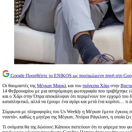
Google
Προσθέστε το ENIKOS ως προτιμώμενη πηγή στη Goo
Οι θαυμαστές της
Μέγκαν Μαρκλ
και του
πρίγκιπα Χάρι
στην
Βρετα
14 Φεβρουαρίου με μια ασπρόμαυρη φωτογραφία που τραβήχτηκε εξ
και ο Χάρι στην Όπρα αποκάλυψαν ότι περιμένουν τον ερχομό του δεύ
καταπληκτικό, αλλά να έχουμε ένα αγόρι και μετά ένα κορίτσι… τι ά
Σύμφωνα με πληροφορίες του Us Weekly η Μέγκαν έμεινε έγκυος στ
νταντά», καθώς η μητέρα της Μέγκαν, Ντόρια Ράγκλαντ, η οποία ζει
Τι ονόματα θα της δώσουν; Κάποιοι πιστεύουν ότι το φόρεμα που φορ