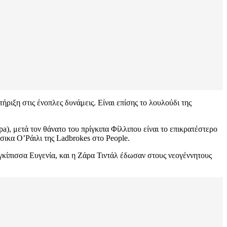
ριξη στις ένοπλες δυνάμεις. Είναι επίσης το λουλούδι της
a), μετά τον θάνατο του πρίγκιπα Φίλλιπου είναι το επικρατέστερο
σικα Ο’Ράιλι της Ladbrokes στο People.
ριγκίπισσα Ευγενία, και η Ζάρα Τιντάλ έδωσαν στους νεογέννητους