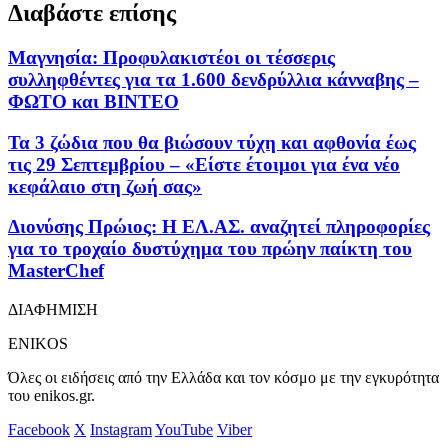
Διαβάστε επίσης
Μαγνησία: Προφυλακιστέοι οι τέσσερις
συλληφθέντες για τα 1.600 δενδρύλλια κάνναβης –
ΦΩΤΟ και ΒΙΝΤΕΟ
Τα 3 ζώδια που θα βιώσουν τύχη και αφθονία έως
τις 29 Σεπτεμβρίου – «Είστε έτοιμοι για ένα νέο
κεφάλαιο στη ζωή σας»
Διονύσης Πρώιος: Η ΕΛ.ΑΣ. αναζητεί πληροφορίες
για το τροχαίο δυστύχημα του πρώην παίκτη του
MasterChef
ΔΙΑΦΗΜΙΣΗ
ENIKOS
Όλες οι ειδήσεις από την Ελλάδα και τον κόσμο με την εγκυρότητα
του enikos.gr.
Facebook
X
Instagram
YouTube
Viber