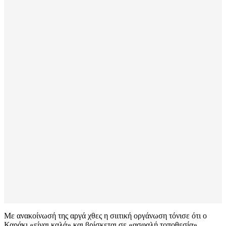
Με ανακοίνωσή της αργά χθες η σιιτική οργάνωση τόνισε ότι ο
Καράκι «είναι καλά» και βρίσκεται σε «ασφαλή τοποθεσία».