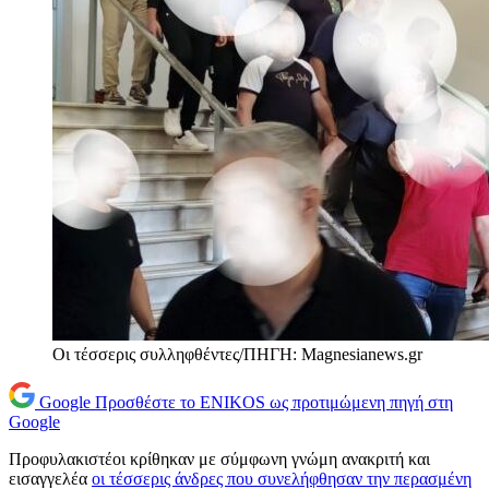
Οι τέσσερις συλληφθέντες/ΠΗΓΗ: Μagnesianews.gr
Google
Προσθέστε το ENIKOS ως προτιμώμενη πηγή στη
Google
Προφυλακιστέοι κρίθηκαν με σύμφωνη γνώμη ανακριτή και
εισαγγελέα
οι τέσσερις άνδρες που συνελήφθησαν την περασμένη