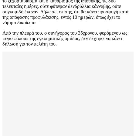
το ξεχορτάριασμα και ο καθαρισμός της αποθήκης, τις δύο
τελευταίες ημέρες, ούτε φύτεψαν δενδρύλλια κάνναβης, ούτε
συγκομιδή έκαναν. Δήλωσε, επίσης, ότι θα κάνει προσφυγή κατά
της απόφασης προφυλάκισης, εντός 10 ημερών, όπως έχει το
νόμιμο δικαίωμα.
Από την πλευρά του, ο συνήγορος του 35χρονου, φερόμενου ως
«εγκεφάλου» της εγκληματικής ομάδας, δεν δέχτηκε να κάνει
δήλωση για τον πελάτη του.