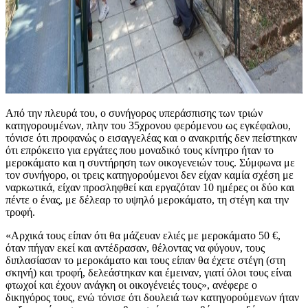
Από την πλευρά του, ο συνήγορος υπεράσπισης των τριών
κατηγορουμένων, πλην του 35χρονου φερόμενου ως εγκέφαλου,
τόνισε ότι προφανώς ο εισαγγελέας και ο ανακριτής δεν πείστηκαν
ότι επρόκειτο για εργάτες που μοναδικό τους κίνητρο ήταν το
μεροκάματο και η συντήρηση των οικογενειών τους. Σύμφωνα με
τον συνήγορο, οι τρεις κατηγορούμενοι δεν είχαν καμία σχέση με
ναρκωτικά, είχαν προσληφθεί και εργαζόταν 10 ημέρες οι δύο και
πέντε ο ένας, με δέλεαρ το υψηλό μεροκάματο, τη στέγη και την
τροφή.
«Αρχικά τους είπαν ότι θα μάζευαν ελιές με μεροκάματο 50 €,
όταν πήγαν εκεί και αντέδρασαν, θέλοντας να φύγουν, τους
διπλασίασαν το μεροκάματο και τους είπαν θα έχετε στέγη (στη
σκηνή) και τροφή, δελεάστηκαν και έμειναν, γιατί όλοι τους είναι
φτωχοί και έχουν ανάγκη οι οικογένειές τους», ανέφερε ο
δικηγόρος τους, ενώ τόνισε ότι δουλειά των κατηγορούμενων ήταν