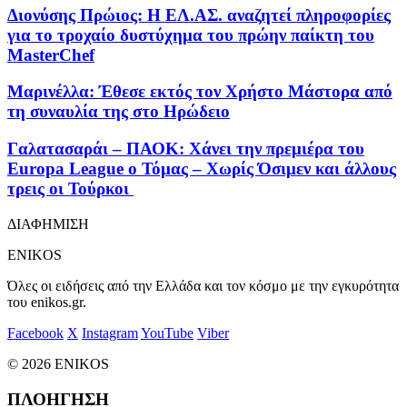
Διονύσης Πρώιος: Η ΕΛ.ΑΣ. αναζητεί πληροφορίες
για το τροχαίο δυστύχημα του πρώην παίκτη του
MasterChef
Μαρινέλλα: Έθεσε εκτός τον Χρήστο Μάστορα από
τη συναυλία της στο Ηρώδειο
Γαλατασαράι – ΠΑΟΚ: Χάνει την πρεμιέρα του
Europa League o Τόμας – Χωρίς Όσιμεν και άλλους
τρεις οι Τούρκοι
ΔΙΑΦΗΜΙΣΗ
ENIKOS
Όλες οι ειδήσεις από την Ελλάδα και τον κόσμο με την εγκυρότητα
του enikos.gr.
Facebook
X
Instagram
YouTube
Viber
© 2026 ENIKOS
ΠΛΟΗΓΗΣΗ