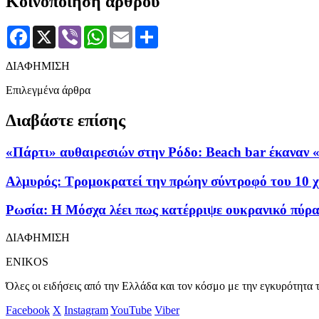
Κοινοποίηση άρθρου
Facebook
X
Viber
WhatsApp
Email
Μοιραστείτε
ΔΙΑΦΗΜΙΣΗ
Επιλεγμένα άρθρα
Διαβάστε επίσης
«Πάρτι» αυθαιρεσιών στην Ρόδο: Beach bar έκαναν 
Αλμυρός: Τρομοκρατεί την πρώην σύντροφό του 10 χ
Ρωσία: Η Μόσχα λέει πως κατέρριψε ουκρανικό πύρ
ΔΙΑΦΗΜΙΣΗ
ENIKOS
Όλες οι ειδήσεις από την Ελλάδα και τον κόσμο με την εγκυρότητα τ
Facebook
X
Instagram
YouTube
Viber