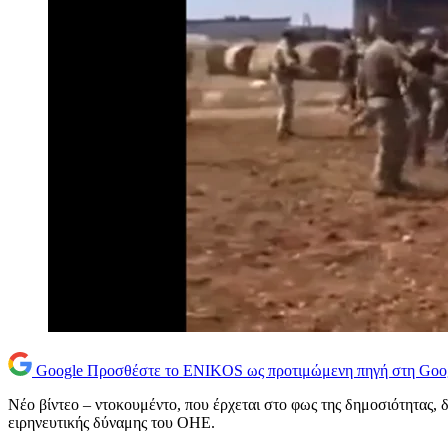
Google
Προσθέστε το ENIKOS ως προτιμώμενη πηγή στη Goo
Νέο βίντεο – ντοκουμέντο, που έρχεται στο φως της δημοσιότητας,
ειρηνευτικής δύναμης του ΟΗΕ.