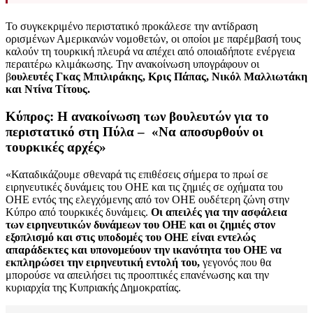
Το συγκεκριμένο περιστατικό προκάλεσε την αντίδραση
ορισμένων Αμερικανών νομοθετών, οι οποίοι με παρέμβασή τους
καλούν τη τουρκική πλευρά να απέχει από οποιαδήποτε ενέργεια
περαιτέρω κλιμάκωσης. Την ανακοίνωση υπογράφουν οι
β
ουλευτές Γκας Μπιλιράκης, Κρις Πάπας, Νικόλ Μαλλιωτάκη
και Ντίνα Τίτους.
Κύπρος: Η ανακοίνωση των βουλευτών για το
περιστατικό στη Πύλα –
«Να αποσυρθούν οι
τουρκικές αρχές»
«Καταδικάζουμε σθεναρά τις επιθέσεις σήμερα το πρωί σε
ειρηνευτικές δυνάμεις του ΟΗΕ και τις ζημιές σε οχήματα του
ΟΗΕ εντός της ελεγχόμενης από τον ΟΗΕ ουδέτερη ζώνη στην
Κύπρο από τουρκικές δυνάμεις.
Οι απειλές για την ασφάλεια
των ειρηνευτικών δυνάμεων του ΟΗΕ και οι ζημιές στον
εξοπλισμό και στις υποδομές του ΟΗΕ είναι εντελώς
απαράδεκτες και υπονομεύουν την ικανότητα του ΟΗΕ να
εκπληρώσει την ειρηνευτική εντολή του,
γεγονός που θα
μπορούσε να απειλήσει τις προοπτικές επανένωσης και την
κυριαρχία της Κυπριακής Δημοκρατίας.