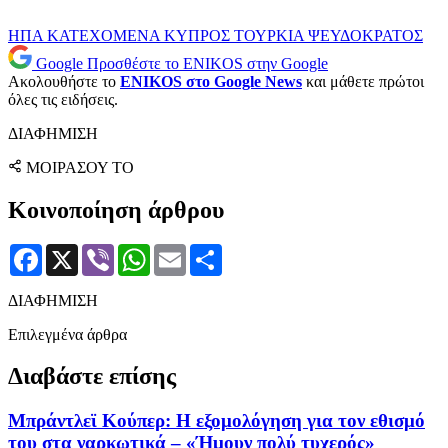
ΗΠΑ
ΚΑΤΕΧΟΜΕΝΑ
ΚΥΠΡΟΣ
ΤΟΥΡΚΙΑ
ΨΕΥΔΟΚΡΑΤΟΣ
Google
Προσθέστε το ENIKOS στην Google
Ακολουθήστε το
ENIKOS στο Google News
και μάθετε πρώτοι
όλες τις ειδήσεις.
ΔΙΑΦΗΜΙΣΗ
ΜΟΙΡΑΣΟΥ ΤΟ
Κοινοποίηση άρθρου
Facebook
X
Viber
WhatsApp
Email
Μοιραστείτε
ΔΙΑΦΗΜΙΣΗ
Επιλεγμένα άρθρα
Διαβάστε επίσης
Μπράντλεϊ Κούπερ: Η εξομολόγηση για τον εθισμό
του στα ναρκωτικά – «Ήμουν πολύ τυχερός»