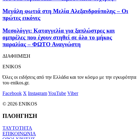
Μεγάλη φωτιά στη Μελία Αλεξανδρούπολης – Οι
πρώτες εικόνες
Μεσολόγγι: Καταγγελία για ξαπλώστρες και
ομπρέλες που έχουν στηθεί σε όλο το μήκος
παραλίας – ΦΩΤΟ Αναγνώστη
ΔΙΑΦΗΜΙΣΗ
ENIKOS
Όλες οι ειδήσεις από την Ελλάδα και τον κόσμο με την εγκυρότητα
του enikos.gr.
Facebook
X
Instagram
YouTube
Viber
© 2026 ENIKOS
ΠΛΟΗΓΗΣΗ
ΤΑΥΤΟΤΗΤΑ
ΕΠΙΚΟΙΝΩΝΙΑ