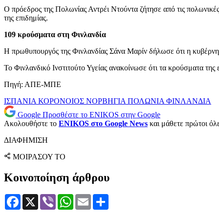
Ο πρόεδρος της Πολωνίας Αντρέι Ντούντα ζήτησε από τις πολωνικέ
της επιδημίας.
109 κρούσματα στη Φινλανδία
Η πρωθυπουργός της Φινλανδίας Σάνα Μαρίν δήλωσε ότι η κυβέρνησ
Το Φινλανδικό Ινστιτούτο Υγείας ανακοίνωσε ότι τα κρούσματα της 
Πηγή: ΑΠΕ-ΜΠΕ
ΙΣΠΑΝΙΑ
ΚΟΡΟΝΟΙΟΣ
ΝΟΡΒΗΓΙΑ
ΠΟΛΩΝΙΑ
ΦΙΝΛΑΝΔΙΑ
Google
Προσθέστε το ENIKOS στην Google
Ακολουθήστε το
ENIKOS στο Google News
και μάθετε πρώτοι όλες
ΔΙΑΦΗΜΙΣΗ
ΜΟΙΡΑΣΟΥ ΤΟ
Κοινοποίηση άρθρου
Facebook
X
Viber
WhatsApp
Email
Μοιραστείτε