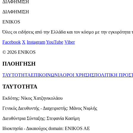
ΔΙΑΦΗΜΙΣΗ
ΔΙΑΦΗΜΙΣΗ
ENIKOS
Όλες οι ειδήσεις από την Ελλάδα και τον κόσμο με την εγκυρότητα τ
Facebook
X
Instagram
YouTube
Viber
© 2026 ENIKOS
ΠΛΟΗΓΗΣΗ
ΤΑΥΤΟΤΗΤΑ
ΕΠΙΚΟΙΝΩΝΙΑ
ΟΡΟΙ ΧΡΗΣΗΣ
ΠΟΛΙΤΙΚΗ ΠΡΟΣ
ΤΑΥΤΟΤΗΤΑ
Εκδότης:
Νίκος Χατζηνικολάου
Γενικός Διευθυντής - Διαχειριστής:
Μάνος Νιφλής
Διευθύντρια Σύνταξης:
Στεφανία Κασίμη
Ιδιοκτησία - Δικαιούχος domain:
ENIKOS AE