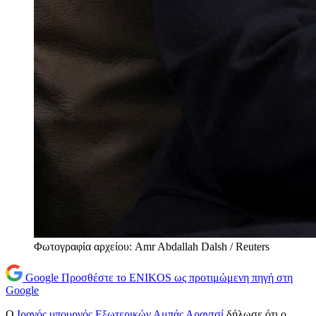
Φωτογραφία αρχείου: Amr Abdallah Dalsh / Reuters
Google
Προσθέστε το ENIKOS ως προτιμώμενη πηγή στη
Google
Ο
Ιρανός υπουργός Εξωτερικών Αμπάς Αραγτσί
δήλωσε ότι ο