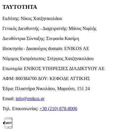
ΤΑΥΤΟΤΗΤΑ
Εκδότης:
Νίκος Χατζηνικολάου
Γενικός Διευθυντής - Διαχειριστής:
Μάνος Νιφλής
Διευθύντρια Σύνταξης:
Στεφανία Κασίμη
Ιδιοκτησία - Δικαιούχος domain:
ENIKOS AE
Νόμιμος Εκπρόσωπος:
Στέργιος Χατζηνικολάου
Επωνυμία:
ΕΝΙΚΟΣ ΥΠΗΡΕΣΙΕΣ ΔΙΑΔΙΚΤΥΟΥ ΑΕ
ΑΦΜ:
800384700
ΔΟΥ:
ΚΕΦΟΔΕ ΑΤΤΙΚΗΣ
Έδρα:
Πλαστήρα Νικολάου, Μαρούσι, 151 24
Email:
info@enikos.gr
Τηλ. Επικοινωνίας:
+30 (210) 878-8006