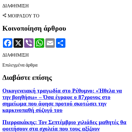
ΔΙΑΦΗΜΙΣΗ
ΜΟΙΡΑΣΟΥ ΤΟ
Κοινοποίηση άρθρου
Facebook
X
Viber
WhatsApp
Email
Μοιραστείτε
ΔΙΑΦΗΜΙΣΗ
Επιλεγμένα άρθρα
Διαβάστε επίσης
Οικογενειακή τραγωδία στο Ρέθυμνο: «Ήθελα να
την βοηθήσω» – Όσα έγραφε ο 87χρονος στο
σημείωμα που άφησε προτού σκοτώσει την
καρκινοπαθή σύζυγό του
Πιερρακάκης: Τον Σεπτέμβριο χιλιάδες μαθητές θα
φοιτήσουν στα σχολεία που τους αξίζουν