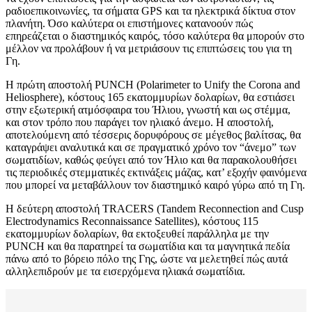
ραδιοεπικοινωνίες, τα σήματα GPS και τα ηλεκτρικά δίκτυα στον
πλανήτη. Όσο καλύτερα οι επιστήμονες κατανοούν πώς
επηρεάζεται ο διαστημικός καιρός, τόσο καλύτερα θα μπορούν στο
μέλλον να προλάβουν ή να μετριάσουν τις επιπτώσεις του για τη
Γη.
Η πρώτη αποστολή PUNCH (Polarimeter to Unify the Corona and
Heliosphere), κόστους 165 εκατομμυρίων δολαρίων, θα εστιάσει
στην εξωτερική ατμόσφαιρα του Ήλιου, γνωστή και ως στέμμα,
και στον τρόπο που παράγει τον ηλιακό άνεμο. Η αποστολή,
αποτελούμενη από τέσσερις δορυφόρους σε μέγεθος βαλίτσας, θα
καταγράψει αναλυτικά και σε πραγματικό χρόνο τον “άνεμο” των
σωματιδίων, καθώς φεύγει από τον Ήλιο και θα παρακολουθήσει
τις περιοδικές στεμματικές εκτινάξεις μάζας, κατ’ εξοχήν φαινόμενα
που μπορεί να μεταβάλλουν τον διαστημικό καιρό γύρω από τη Γη.
Η δεύτερη αποστολή TRACERS (Tandem Reconnection and Cusp
Electrodynamics Reconnaissance Satellites), κόστους 115
εκατομμυρίων δολαρίων, θα εκτοξευθεί παράλληλα με την
PUNCH και θα παρατηρεί τα σωματίδια και τα μαγνητικά πεδία
πάνω από το βόρειο πόλο της Γης, ώστε να μελετηθεί πώς αυτά
αλληλεπιδρούν με τα εισερχόμενα ηλιακά σωματίδια.