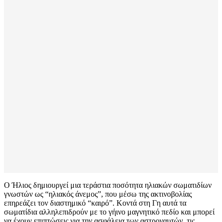
Ο Ήλιος δημιουργεί μια τεράστια ποσότητα ηλιακών σωματιδίων
γνωστών ως “ηλιακός άνεμος”, που μέσω της ακτινοβολίας
επηρεάζει τον διαστημικό “καιρό”. Κοντά στη Γη αυτά τα
σωματίδια αλληλεπιδρούν με το γήινο μαγνητικό πεδίο και μπορεί
να έχουν επιπτώσεις για την ασφάλεια των αστροναυτών, τις