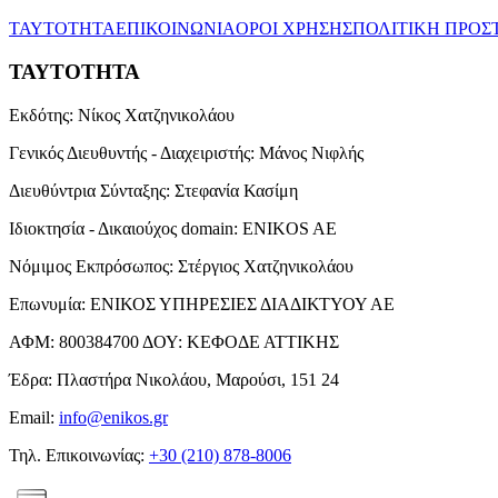
ΤΑΥΤΟΤΗΤΑ
ΕΠΙΚΟΙΝΩΝΙΑ
ΟΡΟΙ ΧΡΗΣΗΣ
ΠΟΛΙΤΙΚΗ ΠΡΟΣ
ΤΑΥΤΟΤΗΤΑ
Εκδότης:
Νίκος Χατζηνικολάου
Γενικός Διευθυντής - Διαχειριστής:
Μάνος Νιφλής
Διευθύντρια Σύνταξης:
Στεφανία Κασίμη
Ιδιοκτησία - Δικαιούχος domain:
ENIKOS AE
Νόμιμος Εκπρόσωπος:
Στέργιος Χατζηνικολάου
Επωνυμία:
ΕΝΙΚΟΣ ΥΠΗΡΕΣΙΕΣ ΔΙΑΔΙΚΤΥΟΥ ΑΕ
ΑΦΜ:
800384700
ΔΟΥ:
ΚΕΦΟΔΕ ΑΤΤΙΚΗΣ
Έδρα:
Πλαστήρα Νικολάου, Μαρούσι, 151 24
Email:
info@enikos.gr
Τηλ. Επικοινωνίας:
+30 (210) 878-8006