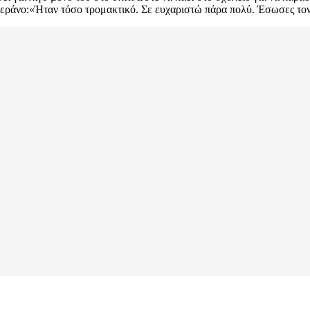
βετεράνο:«Ήταν τόσο τρομακτικό. Σε ευχαριστώ πάρα πολύ. Έσωσες το