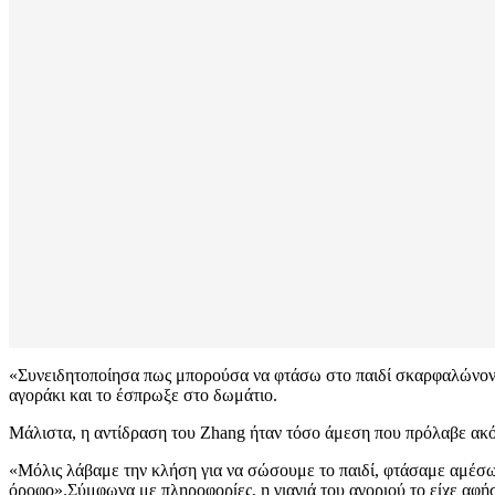
«Συνειδητοποίησα πως μπορούσα να φτάσω στο παιδί σκαρφαλώνοντας
αγοράκι και το έσπρωξε στο δωμάτιο.
Μάλιστα, η αντίδραση του Zhang ήταν τόσο άμεση που πρόλαβε ακό
«Μόλις λάβαμε την κλήση για να σώσουμε το παιδί, φτάσαμε αμέσως 
όροφο».Σύμφωνα με πληροφορίες, η γιαγιά του αγοριού το είχε αφήσ