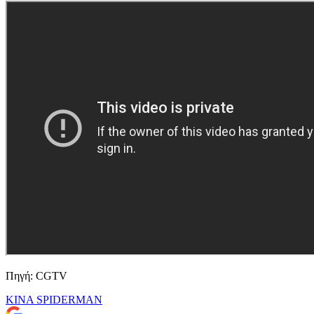
Πηγή: CGTV
KINA
SPIDERMAN