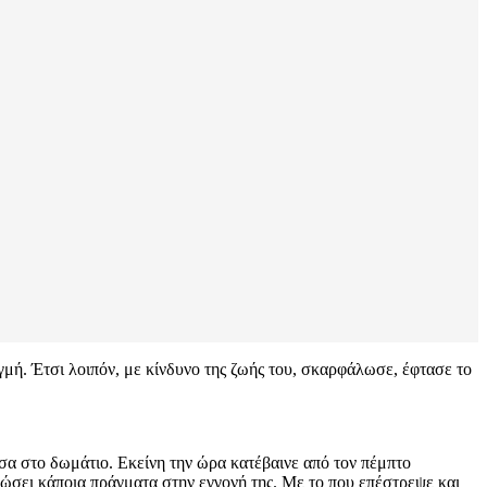
μή. Έτσι λοιπόν, με κίνδυνο της ζωής του, σκαρφάλωσε, έφτασε το
έσα στο δωμάτιο. Εκείνη την ώρα κατέβαινε από τον πέμπτο
αδώσει κάποια πράγματα στην εγγονή της. Με το που επέστρεψε και