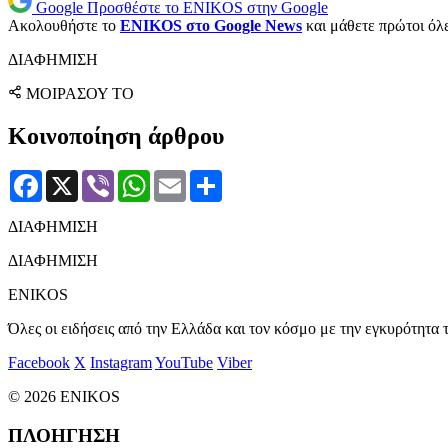
Google
Προσθέστε το ENIKOS στην Google
Ακολουθήστε το
ENIKOS στο Google News
και μάθετε πρώτοι όλες
ΔΙΑΦΗΜΙΣΗ
ΜΟΙΡΑΣΟΥ ΤΟ
Κοινοποίηση άρθρου
Facebook
X
Viber
WhatsApp
Email
Μοιραστείτε
ΔΙΑΦΗΜΙΣΗ
ΔΙΑΦΗΜΙΣΗ
ENIKOS
Όλες οι ειδήσεις από την Ελλάδα και τον κόσμο με την εγκυρότητα τ
Facebook
X
Instagram
YouTube
Viber
© 2026 ENIKOS
ΠΛΟΗΓΗΣΗ