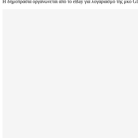
Η δημοπρασία οργανώνεται από το eBay για λογαριασμό της μκο Glid