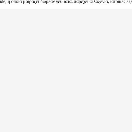
e, η οποία μοιράζει δωρεάν γεύματα, παρέχει φιλοξενία, ιατρικές εξ