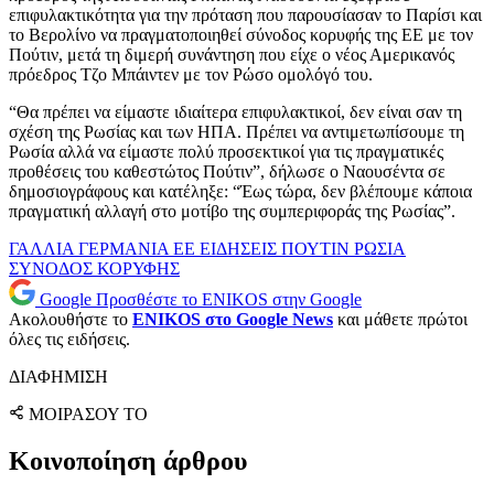
επιφυλακτικότητα για την πρόταση που παρουσίασαν το Παρίσι και
το Βερολίνο να πραγματοποιηθεί σύνοδος κορυφής της ΕΕ με τον
Πούτιν, μετά τη διμερή συνάντηση που είχε ο νέος Αμερικανός
πρόεδρος Τζο Μπάιντεν με τον Ρώσο ομολόγό του.
“Θα πρέπει να είμαστε ιδιαίτερα επιφυλακτικοί, δεν είναι σαν τη
σχέση της Ρωσίας και των ΗΠΑ. Πρέπει να αντιμετωπίσουμε τη
Ρωσία αλλά να είμαστε πολύ προσεκτικοί για τις πραγματικές
προθέσεις του καθεστώτος Πούτιν”, δήλωσε ο Ναουσέντα σε
δημοσιογράφους και κατέληξε: “Έως τώρα, δεν βλέπουμε κάποια
πραγματική αλλαγή στο μοτίβο της συμπεριφοράς της Ρωσίας”.
ΓΑΛΛΙΑ
ΓΕΡΜΑΝΙΑ
ΕΕ
ΕΙΔΗΣΕΙΣ
ΠΟΥΤΙΝ
ΡΩΣΙΑ
ΣΥΝΟΔΟΣ ΚΟΡΥΦΗΣ
Google
Προσθέστε το ENIKOS στην Google
Ακολουθήστε το
ENIKOS στο Google News
και μάθετε πρώτοι
όλες τις ειδήσεις.
ΔΙΑΦΗΜΙΣΗ
ΜΟΙΡΑΣΟΥ ΤΟ
Κοινοποίηση άρθρου