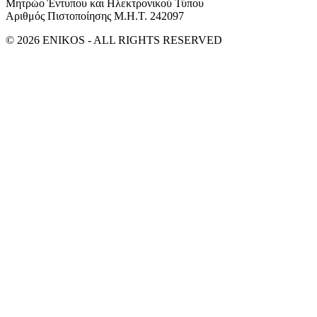
Μητρώο Έντυπου και Ηλεκτρονικού Τύπου
Αριθμός Πιστοποίησης Μ.Η.Τ. 242097
© 2026 ENIKOS - ALL RIGHTS RESERVED