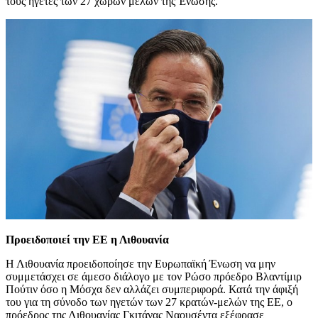
τους ηγέτες των 27 χωρών μελών της Ένωσης.
Προειδοποιεί την ΕΕ η Λιθουανία
Η Λιθουανία προειδοποίησε την Ευρωπαϊκή Ένωση να μην
συμμετάσχει σε άμεσο διάλογο με τον Ρώσο πρόεδρο Βλαντίμιρ
Πούτιν όσο η Μόσχα δεν αλλάζει συμπεριφορά. Κατά την άφιξή
του για τη σύνοδο των ηγετών των 27 κρατών-μελών της ΕΕ, ο
πρόεδρος της Λιθουανίας Γκιτάνας Ναουσέντα εξέφρασε