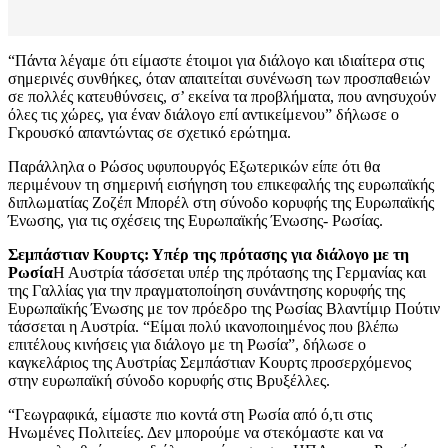
“Πάντα λέγαμε ότι είμαστε έτοιμοι για διάλογο και ιδιαίτερα στις
σημερινές συνθήκες, όταν απαιτείται συνένωση των προσπαθειών
σε πολλές κατευθύνσεις, σ’ εκείνα τα προβλήματα, που ανησυχούν
όλες τις χώρες, για έναν διάλογο επί αντικείμενου” δήλωσε ο
Γκρουσκό απαντώντας σε σχετικό ερώτημα.
Παράλληλα ο Ρώσος υφυπουργός Εξωτερικών είπε ότι θα
περιμένουν τη σημερινή εισήγηση του επικεφαλής της ευρωπαϊκής
διπλωματίας Ζοζέπ Μπορέλ στη σύνοδο κορυφής της Ευρωπαϊκής
Ένωσης, για τις σχέσεις της Ευρωπαϊκής Ένωσης- Ρωσίας.
Σεμπάστιαν Κουρτς: Υπέρ της πρότασης για διάλογο με τη
Ρωσία
Η Αυστρία τάσσεται υπέρ της πρότασης της Γερμανίας και
της Γαλλίας για την πραγματοποίηση συνάντησης κορυφής της
Ευρωπαϊκής Ένωσης με τον πρόεδρο της Ρωσίας Βλαντίμιρ Πούτιν
τάσσεται η Αυστρία. “Είμαι πολύ ικανοποιημένος που βλέπω
επιτέλους κινήσεις για διάλογο με τη Ρωσία”, δήλωσε ο
καγκελάριος της Αυστρίας Σεμπάστιαν Κουρτς προσερχόμενος
στην ευρωπαϊκή σύνοδο κορυφής στις Βρυξέλλες.
“Γεωγραφικά, είμαστε πιο κοντά στη Ρωσία από ό,τι στις
Ηνωμένες Πολιτείες. Δεν μπορούμε να στεκόμαστε και να