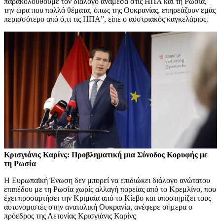
παρακολουθούμε τον διάλογο ανάμεσα στις ΗΠΑ και τη Ρωσία,
την ώρα που πολλά θέματα, όπως της Ουκρανίας, επηρεάζουν εμάς
περισσότερο από ό,τι τις ΗΠΑ”, είπε ο αυστριακός καγκελάριος.
Κρισγιάνις Καρίνς: Προβληματική μια Σύνοδος Κορυφής με
τη Ρωσία
Η Ευρωπαϊκή Ένωση δεν μπορεί να επιδιώκει διάλογο ανώτατου
επιπέδου με τη Ρωσία χωρίς αλλαγή πορείας από το Κρεμλίνο, που
έχει προσαρτήσει την Κριμαία από το Κίεβο και υποστηρίζει τους
αυτονομιστές στην ανατολική Ουκρανία, ανέφερε σήμερα ο
πρόεδρος της Λετονίας Κρισγιάνις Καρίνς