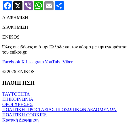
Facebook
X
Viber
WhatsApp
Email
Μοιραστείτε
ΔΙΑΦΗΜΙΣΗ
ΔΙΑΦΗΜΙΣΗ
ENIKOS
Όλες οι ειδήσεις από την Ελλάδα και τον κόσμο με την εγκυρότητα
του enikos.gr.
Facebook
X
Instagram
YouTube
Viber
© 2026 ENIKOS
ΠΛΟΗΓΗΣΗ
ΤΑΥΤΟΤΗΤΑ
ΕΠΙΚΟΙΝΩΝΙΑ
ΟΡΟΙ ΧΡΗΣΗΣ
ΠΟΛΙΤΙΚΗ ΠΡΟΣΤΑΣΙΑΣ ΠΡΟΣΩΠΙΚΩΝ ΔΕΔΟΜΕΝΩΝ
ΠΟΛΙΤΙΚΗ COOKIES
Κρατική Διαφήμιση