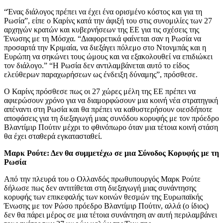
“Ένας διάλογος πρέπει να έχει ένα ορισμένο κόστος και για τη
Ρωσία”, είπε ο Καρίνς κατά την άφιξή του στις συνομιλίες των 27
αρχηγών κρατών και κυβερνήσεων της ΕΕ για τις σχέσεις της
Ένωσης με τη Μόσχα. “Διαφορετικά φαίνεται σαν η Ρωσία να
προσαρτά την Κριμαία, να διεξάγει πόλεμο στο Ντονμπάς και η
Ευρώπη να σηκώνει τους ώμους και να εξακολουθεί να επιδιώκει
τον διάλογο.” “Η Ρωσία δεν αντιλαμβάνεται αυτό το είδος
ελεύθερων παραχωρήσεων ως ένδειξη δύναμης”, πρόσθεσε.
Ο Καρίνς πρόσθεσε πως οι 27 χώρες μέλη της ΕΕ πρέπει να
αφιερώσουν χρόνο για να διαμορφώσουν μια κοινή νέα στρατηγική
απέναντι στη Ρωσία και θα πρέπει να καθυστερήσουν οιεσδήποτε
αποφάσεις για τη διεξαγωγή μιας συνόδου κορυφής με τον πρόεδρο
Βλαντίμιρ Πούτιν μέχρι το φθινόπωρο όταν μια τέτοια κοινή στάση
θα έχει σταθερά εγκατασταθεί.
Μαρκ Ρούτε: Δεν θα συμμετέχω σε μια Σύνοδος Κορυφής με τη
Ρωσία
Από την πλευρά του ο Ολλανδός πρωθυπουργός Μαρκ Ρούτε
δήλωσε πως δεν αντιτίθεται στη διεξαγωγή μιας συνάντησης
κορυφής των επικεφαλής των κοινών θεσμών της Ευρωπαϊκής
Ένωσης με τον Ρώσο πρόεδρο Βλαντίμιρ Πούτιν, αλλά (ο ίδιος)
δεν θα πάρει μέρος σε μια τέτοια συνάντηση αν αυτή περιλαμβάνει