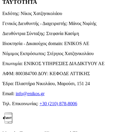
ΤΑΥΤΟΤΗΤΑ
Εκδότης:
Νίκος Χατζηνικολάου
Γενικός Διευθυντής - Διαχειριστής:
Μάνος Νιφλής
Διευθύντρια Σύνταξης:
Στεφανία Κασίμη
Ιδιοκτησία - Δικαιούχος domain:
ENIKOS AE
Νόμιμος Εκπρόσωπος:
Στέργιος Χατζηνικολάου
Επωνυμία:
ΕΝΙΚΟΣ ΥΠΗΡΕΣΙΕΣ ΔΙΑΔΙΚΤΥΟΥ ΑΕ
ΑΦΜ:
800384700
ΔΟΥ:
ΚΕΦΟΔΕ ΑΤΤΙΚΗΣ
Έδρα:
Πλαστήρα Νικολάου, Μαρούσι, 151 24
Email:
info@enikos.gr
Τηλ. Επικοινωνίας:
+30 (210) 878-8006