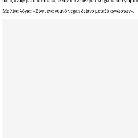
όπως αναφέρει ο ιστότοπος «έναν απελευθερωτικό χώρο που γιορτάζει
Με λίγα λόγια: «Είναι ένα γυμνό vegan δείπνο μεταξύ αγνώστων».