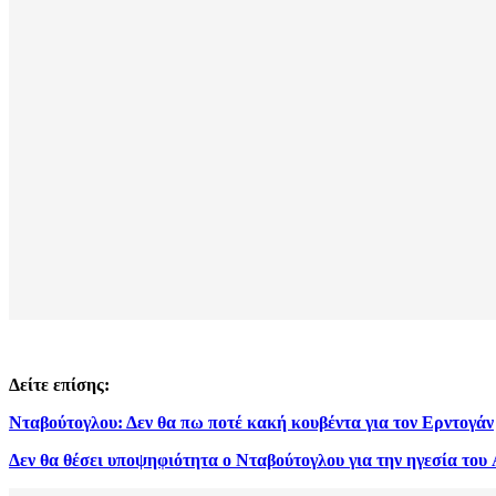
Δείτε επίσης:
Νταβούτογλου: Δεν θα πω ποτέ κακή κουβέντα για τον Ερντογάν
Δεν θα θέσει υποψηφιότητα ο Νταβούτογλου για την ηγεσία το