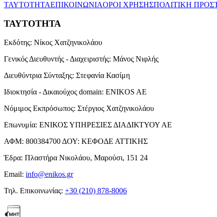
ΤΑΥΤΟΤΗΤΑ
ΕΠΙΚΟΙΝΩΝΙΑ
ΟΡΟΙ ΧΡΗΣΗΣ
ΠΟΛΙΤΙΚΗ ΠΡΟΣ
ΤΑΥΤΟΤΗΤΑ
Εκδότης:
Νίκος Χατζηνικολάου
Γενικός Διευθυντής - Διαχειριστής:
Μάνος Νιφλής
Διευθύντρια Σύνταξης:
Στεφανία Κασίμη
Ιδιοκτησία - Δικαιούχος domain:
ENIKOS AE
Νόμιμος Εκπρόσωπος:
Στέργιος Χατζηνικολάου
Επωνυμία:
ΕΝΙΚΟΣ ΥΠΗΡΕΣΙΕΣ ΔΙΑΔΙΚΤΥΟΥ ΑΕ
ΑΦΜ:
800384700
ΔΟΥ:
ΚΕΦΟΔΕ ΑΤΤΙΚΗΣ
Έδρα:
Πλαστήρα Νικολάου, Μαρούσι, 151 24
Email:
info@enikos.gr
Τηλ. Επικοινωνίας:
+30 (210) 878-8006