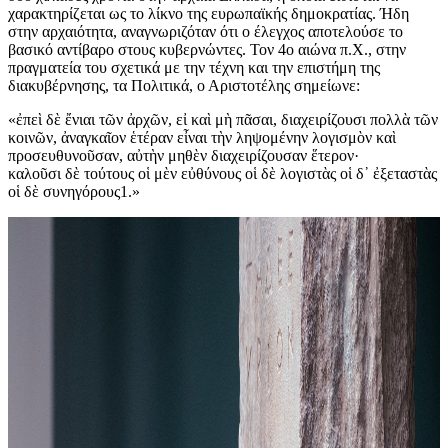
χαρακτηρίζεται ως το λίκνο της ευρωπαϊκής δημοκρατίας. Ήδη
στην αρχαιότητα, αναγνωριζόταν ότι ο έλεγχος αποτελούσε το
βασικό αντίβαρο στους κυβερνώντες. Τον 4ο αιώνα π.Χ., στην
πραγματεία του σχετικά με την τέχνη και την επιστήμη της
διακυβέρνησης, τα Πολιτικά, ο Αριστοτέλης σημείωνε:
«ἐπεὶ δὲ ἔνιαι τῶν ἀρχῶν, εἰ καὶ μὴ πᾶσαι, διαχειρίζουσι πολλὰ τῶν
κοινῶν, ἀναγκαῖον ἑτέραν εἶναι τὴν ληψομένην λογισμὸν καὶ
προσευθυνοῦσαν, αὐτὴν μηθὲν διαχειρίζουσαν ἕτερον·
καλοῦσι δὲ τούτους οἱ μὲν εὐθύνους οἱ δὲ λογιστὰς οἱ δ᾽ ἐξεταστὰς
οἱ δὲ συνηγόρους1.»