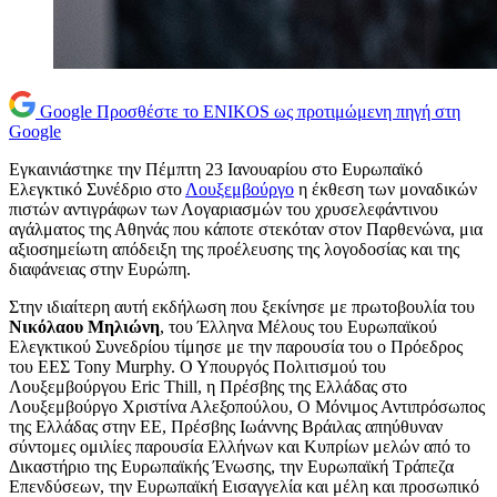
Google
Προσθέστε το ENIKOS ως προτιμώμενη πηγή στη
Google
Εγκαινιάστηκε την Πέμπτη 23 Ιανουαρίου στο Ευρωπαϊκό
Ελεγκτικό Συνέδριο στο
Λουξεμβούργο
η έκθεση των μοναδικών
πιστών αντιγράφων των Λογαριασμών του χρυσελεφάντινου
αγάλματος της Αθηνάς που κάποτε στεκόταν στον Παρθενώνα, μια
αξιοσημείωτη απόδειξη της προέλευσης της λογοδοσίας και της
διαφάνειας στην Ευρώπη.
Στην ιδιαίτερη αυτή εκδήλωση που ξεκίνησε με πρωτοβουλία του
Νικόλαου Μηλιώνη
, του Έλληνα Μέλους του Ευρωπαϊκού
Ελεγκτικού Συνεδρίου τίμησε με την παρουσία του ο Πρόεδρος
του ΕΕΣ Tony Murphy. Ο Υπουργός Πολιτισμού του
Λουξεμβούργου Eric Thill, η Πρέσβης της Ελλάδας στο
Λουξεμβούργο Χριστίνα Αλεξοπούλου, Ο Μόνιμος Αντιπρόσωπος
της Ελλάδας στην ΕΕ, Πρέσβης Ιωάννης Βράιλας απηύθυναν
σύντομες ομιλίες παρουσία Ελλήνων και Κυπρίων μελών από το
Δικαστήριο της Ευρωπαϊκής Ένωσης, την Ευρωπαϊκή Τράπεζα
Επενδύσεων, την Ευρωπαϊκή Εισαγγελία και μέλη και προσωπικό