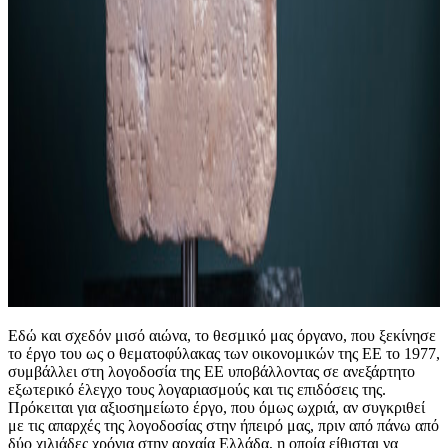
Εδώ και σχεδόν μισό αιώνα, το θεσμικό μας όργανο, που ξεκίνησε
το έργο του ως ο θεματοφύλακας των οικονομικών της ΕΕ το 1977,
συμβάλλει στη λογοδοσία της ΕΕ υποβάλλοντας σε ανεξάρτητο
εξωτερικό έλεγχο τους λογαριασμούς και τις επιδόσεις της.
Πρόκειται για αξιοσημείωτο έργο, που όμως ωχριά, αν συγκριθεί
με τις απαρχές της λογοδοσίας στην ήπειρό μας, πριν από πάνω από
δύο χιλιάδες χρόνια στην αρχαία Ελλάδα, η οποία είθισται να