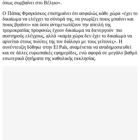
όπως συμβαίνει στο Βέλγιο».
Ο Πάπας Φραγκίσκος επισημαίνει ότι ασφαλώς κάθε χώρα «έχει το
δικαίωμα να ελέγχει τα σύνορά της, να γνωρίζει ποιος μπαίνει και
ποιος βγαίνει» και όσοι αντιμετωπίζουν την απειλή της
τρομοκρατίας προφανώς έχουν δικαίωμα να διενεργούν πιο
αυστηρούς ελέγχους, αλλά «καμία χώρα δεν έχει το δικαίωμα να
αρνείται στους πολίτες της τον διάλογο με τους γείτονες». Η
συνέντευξη δόθηκε στην El País, αναμένεται να αναδημοσιευθεί
και σε άλλες ευρωπαϊκές εφημερίδες, ενώ αφορά σε μεγάλο βαθμό
εσωτερικά ζητήματα της καθολικής εκκλησίας.