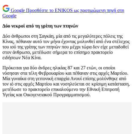
Google
Προσθέστε το ENIKOS ως προτιμώμενη πηγή στη
Google
Δύο νεκροί από τη γρίπη των πτηνών
Δύο άνθρωποι στη Σαγκάη, μία από τις μεγαλύτερες πόλεις της
Κίνας, πέθαναν αυτό τον μήνα έχοντας μολυνθεί από ένα στέλεχος
του ιού της γρίπης των πτηνών που μέχρι τώρα δεν είχε μεταδοθεί
στον άνθρωπο, μετέδωσε σήμερα το επίσημο πρακτορείο
ειδήσεων Νέα Κίνα.
Πρόκειται για δύο άνδρες ηλικίας 87 και 27 ετών, οι οποίοι
νόσησαν στα τέλη Φεβρουαρίου και πέθαναν στις αρχές Μαρτίου.
Μία γυναίκα στη γειτονική επαρχία Ανουί επίσης μολύνθηκε από
τον ιό στις αρχές Μαρτίου και νοσηλεύεται σε κρίσιμη κατάσταση,
μετέδωσε το πρακτορείο επικαλούμενο την Εθνική Επιτροπή
Υγείας και Οικογενειακού Προγραμματισμού.