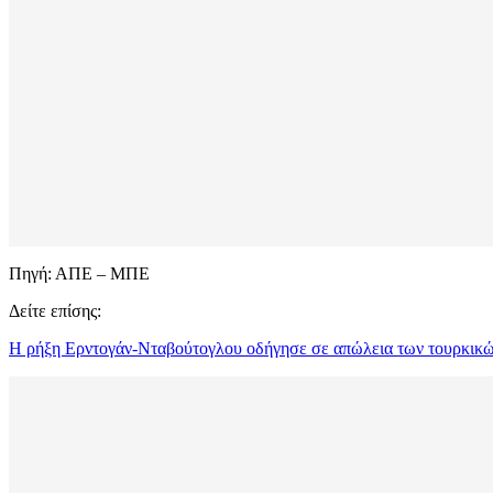
Πηγή: ΑΠΕ – ΜΠΕ
Δείτε επίσης:
Η ρήξη Ερντογάν-Νταβούτογλου οδήγησε σε απώλεια των τουρκικ