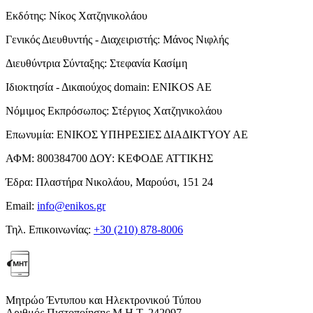
Εκδότης:
Νίκος Χατζηνικολάου
Γενικός Διευθυντής - Διαχειριστής:
Μάνος Νιφλής
Διευθύντρια Σύνταξης:
Στεφανία Κασίμη
Ιδιοκτησία - Δικαιούχος domain:
ENIKOS AE
Νόμιμος Εκπρόσωπος:
Στέργιος Χατζηνικολάου
Επωνυμία:
ΕΝΙΚΟΣ ΥΠΗΡΕΣΙΕΣ ΔΙΑΔΙΚΤΥΟΥ ΑΕ
ΑΦΜ:
800384700
ΔΟΥ:
ΚΕΦΟΔΕ ΑΤΤΙΚΗΣ
Έδρα:
Πλαστήρα Νικολάου, Μαρούσι, 151 24
Email:
info@enikos.gr
Τηλ. Επικοινωνίας:
+30 (210) 878-8006
Μητρώο Έντυπου και Ηλεκτρονικού Τύπου
Αριθμός Πιστοποίησης Μ.Η.Τ. 242097