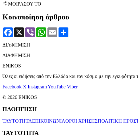
ΜΟΙΡΑΣΟΥ ΤΟ
Κοινοποίηση άρθρου
Facebook
X
Viber
WhatsApp
Email
Μοιραστείτε
ΔΙΑΦΗΜΙΣΗ
ΔΙΑΦΗΜΙΣΗ
ENIKOS
Όλες οι ειδήσεις από την Ελλάδα και τον κόσμο με την εγκυρότητα τ
Facebook
X
Instagram
YouTube
Viber
© 2026 ENIKOS
ΠΛΟΗΓΗΣΗ
ΤΑΥΤΟΤΗΤΑ
ΕΠΙΚΟΙΝΩΝΙΑ
ΟΡΟΙ ΧΡΗΣΗΣ
ΠΟΛΙΤΙΚΗ ΠΡΟΣ
ΤΑΥΤΟΤΗΤΑ