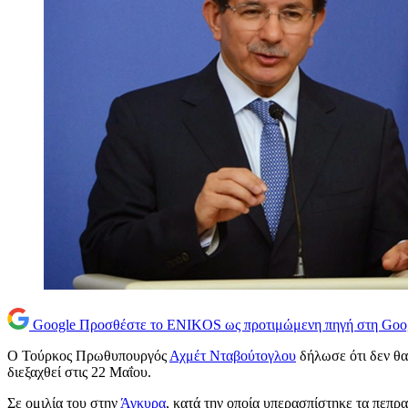
Google
Προσθέστε το ENIKOS ως προτιμώμενη πηγή στη Goo
Ο Τούρκος Πρωθυπουργός
Αχμέτ Νταβούτογλου
δήλωσε ότι δεν θα
διεξαχθεί στις 22 Μαΐου.
Σε ομιλία του στην
Άγκυρα
, κατά την οποία υπερασπίστηκε τα πεπρ