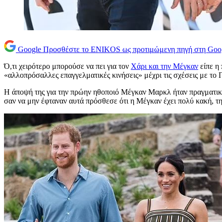
Google
Προσθέστε το ENIKOS ως προτιμώμενη πηγή στη Goo
Ό,τι χειρότερο μπορούσε να πει για τον
Χάρι και την Μέγκαν
είπε η 
«αλλοπρόσαλλες επαγγελματικές κινήσεις» μέχρι τις σχέσεις με το Π
Η άποψή της για την πρώην ηθοποιό Μέγκαν Μαρκλ ήταν πραγματικά η
σαν να μην έφταναν αυτά πρόσθεσε ότι η Μέγκαν έχει πολύ κακή, τη