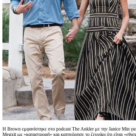
Η Brown εμφανίστηκε στο podcast The Ankler με την Janice Min γι
Megxit ως «καταστροφή» και κατηγόρησε το ζευγάρι ότι είναι «εθισμ