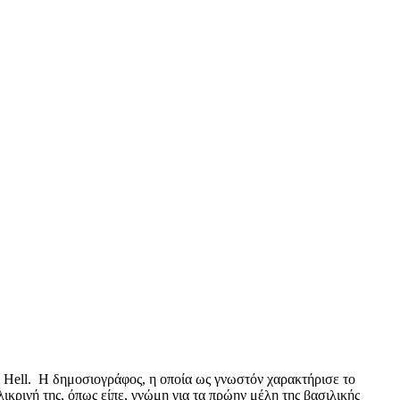
h Hell. Η δημοσιογράφος, η οποία ως γνωστόν χαρακτήρισε το
ικρινή της, όπως είπε, γνώμη για τα πρώην μέλη της βασιλικής