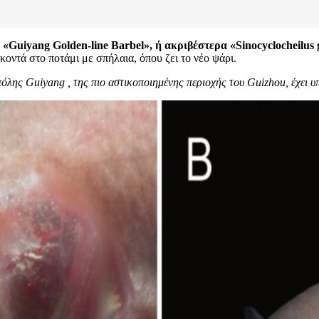
Guiyang Golden-line Barbel», ή ακριβέστερα «Sinocyclocheilus
κοντά στο ποτάμι με σπήλαια, όπου ζει το νέο ψάρι.
λης Guiyang , της πιο αστικοποιημένης περιοχής του Guizhou, έχει υ