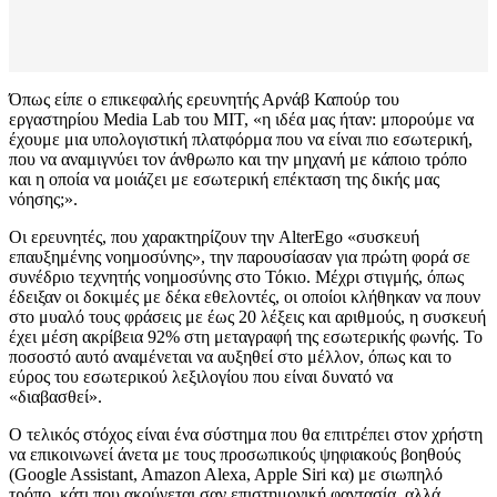
Όπως είπε ο επικεφαλής ερευνητής Αρνάβ Καπούρ του
εργαστηρίου Media Lab του ΜΙΤ, «η ιδέα μας ήταν: μπορούμε να
έχουμε μια υπολογιστική πλατφόρμα που να είναι πιο εσωτερική,
που να αναμιγνύει τον άνθρωπο και την μηχανή με κάποιο τρόπο
και η οποία να μοιάζει με εσωτερική επέκταση της δικής μας
νόησης;».
Οι ερευνητές, που χαρακτηρίζουν την AlterEgo «συσκευή
επαυξημένης νοημοσύνης», την παρουσίασαν για πρώτη φορά σε
συνέδριο τεχνητής νοημοσύνης στο Τόκιο. Μέχρι στιγμής, όπως
έδειξαν οι δοκιμές με δέκα εθελοντές, οι οποίοι κλήθηκαν να πουν
στο μυαλό τους φράσεις με έως 20 λέξεις και αριθμούς, η συσκευή
έχει μέση ακρίβεια 92% στη μεταγραφή της εσωτερικής φωνής. Το
ποσοστό αυτό αναμένεται να αυξηθεί στο μέλλον, όπως και το
εύρος του εσωτερικού λεξιλογίου που είναι δυνατό να
«διαβασθεί».
Ο τελικός στόχος είναι ένα σύστημα που θα επιτρέπει στον χρήστη
να επικοινωνεί άνετα με τους προσωπικούς ψηφιακούς βοηθούς
(Google Assistant, Amazon Alexa, Apple Siri κα) με σιωπηλό
τρόπο, κάτι που ακούγεται σαν επιστημονική φαντασία, αλλά