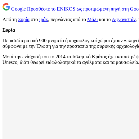
Google
Προσθέστε το ENIKOS ως προτιμώμενη πηγή στη Goo
Από τη
Συρία
στο
Ιράκ
, περνώντας από το
Μάλι
και το
Αφγανιστάν
,
Συρία
Περισσότερα από 900 μνημεία ή αρχαιολογικοί χώροι έχουν «πληγεί,
σύμφωνα με την Ένωση για την προστασία της συριακής αρχαιολογί
Μετά την ενίσχυσή του το 2014 το Ισλαμικό Κράτος έχει καταστρέ
Unesco, διότι θεωρεί ειδωλολατρικά τα αγάλματα και τα μαυσωλεία