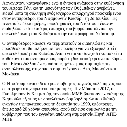
Αφγανιστάν, καταγράφηκε ενώ η ένταση ανάμεσα στην κυβέρνηση
του Άσραφ Γάνι και τη μειονότητα των Ουζμπέκων ανεβαίνει,
ειδικά μετά τη σύλληψη ενός ισχυρού οπλαρχηγού προσκείμενου
στον αντιπρόεδρο, του Νιζαμουντίν Καϊσάρι, τη 2α Ιουλίου. Τις
τελευταίες δέκα ημέρες, υποστηρικτές του Ντόστουμ έκαναν
διαδηλώσεις σε τέσσερις επαρχίες του βορρά απαιτώντας την
απελευθέρωση του Καϊσάρι και την επιστροφή του Ντόστουμ.
Ο αντιπρόεδρος κάλεσε να τερματιστούν οι διαδηλώσεις και
πρόσθεσε ότι θα μιλήσει με τον πρόεδρο για να εξασφαλιστεί η
απελευθέρωση του Καϊσάρι. Αναμένεται να συνεχίσει να ασκεί τα
καθήκοντα του αντιπροέδρου, παρά τη δικαστική έρευνα σε βάρος
του. Είναι εξάλλου ένας από τους ηγέτες μιας συμμαχίας της
αντιπολίτευσης, στην οποία συμμετέχουν οι Άτα, Μασούντ και
Μοχάκεκ.
Ο Ντόστουμ είναι ο δεύτερος διαβόητος αφγανός πολέμαρχος που
επιστρέφει στην πρωτεύουσα με τιμές. Τον Μάιο του 2017, ο
Γκουλμπουντίν Χεκματιάρ, τον οποίο ΜΜΕ βάπτισαν «χασάπη της
Καμπούλ» εξαιτίας των ανελέητων βομβαρδισμών που διέταξε
εναντίον της πρωτεύουσας τη δεκαετία του 1990, επέστρεψε,
έπειτα από 20 χρόνια απουσίας, αφού έκλεισε συμφωνία με την
κυβέρνηση που του εγγυάται απόλυτη ατιμωρησία.Πηγή: ΑΠΕ-
ΜΠΕ