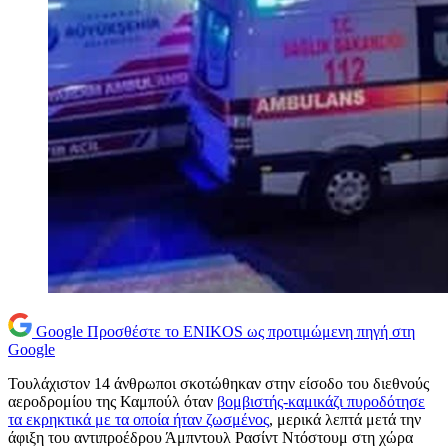
Google
Προσθέστε το ENIKOS ως προτιμώμενη πηγή στη
Google
Τουλάχιστον 14 άνθρωποι σκοτώθηκαν στην είσοδο του διεθνούς
αεροδρομίου της Καμπούλ όταν
βομβιστής-καμικάζι πυροδότησε
τα εκρηκτικά με τα οποία ήταν ζωσμένος
, μερικά λεπτά μετά την
άφιξη του αντιπροέδρου Άμπντουλ Ρασίντ Ντόστουμ στη χώρα