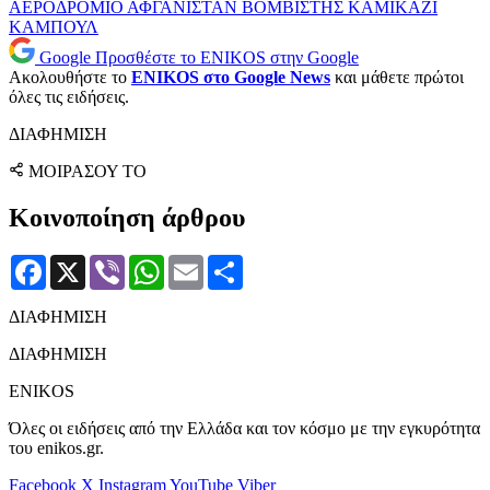
ΑΕΡΟΔΡΟΜΙΟ
ΑΦΓΑΝΙΣΤΑΝ
ΒΟΜΒΙΣΤΗΣ
ΚΑΜΙΚΑΖΙ
ΚΑΜΠΟΥΛ
Google
Προσθέστε το ENIKOS στην Google
Ακολουθήστε το
ENIKOS στο Google News
και μάθετε πρώτοι
όλες τις ειδήσεις.
ΔΙΑΦΗΜΙΣΗ
ΜΟΙΡΑΣΟΥ ΤΟ
Κοινοποίηση άρθρου
Facebook
X
Viber
WhatsApp
Email
Μοιραστείτε
ΔΙΑΦΗΜΙΣΗ
ΔΙΑΦΗΜΙΣΗ
ENIKOS
Όλες οι ειδήσεις από την Ελλάδα και τον κόσμο με την εγκυρότητα
του enikos.gr.
Facebook
X
Instagram
YouTube
Viber