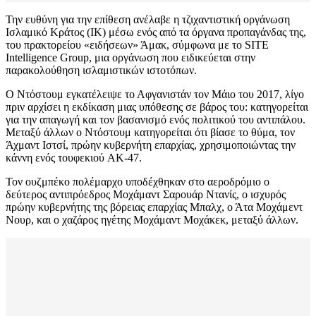
Την ευθύνη για την επίθεση ανέλαβε η τζιχαντιστική οργάνωση
Ισλαμικό Κράτος (ΙΚ) μέσω ενός από τα όργανα προπαγάνδας της,
του πρακτορείου «ειδήσεων» Άμακ, σύμφωνα με το SITE
Intelligence Group, μια οργάνωση που ειδικεύεται στην
παρακολούθηση ισλαμιστικών ιστοτόπων.
Ο Ντόστουμ εγκατέλειψε το Αφγανιστάν τον Μάιο του 2017, λίγο
πριν αρχίσει η εκδίκαση μιας υπόθεσης σε βάρος του: κατηγορείται
για την απαγωγή και τον βασανισμό ενός πολιτικού του αντιπάλου.
Μεταξύ άλλων ο Ντόστουμ κατηγορείται ότι βίασε το θύμα, τον
Άχμαντ Ιστσί, πρώην κυβερνήτη επαρχίας, χρησιμοποιώντας την
κάννη ενός τουφεκιού AK-47.
Τον ουζμπέκο πολέμαρχο υποδέχθηκαν στο αεροδρόμιο ο
δεύτερος αντιπρόεδρος Μοχάμαντ Σαρουάρ Ντανίς, ο ισχυρός
πρώην κυβερνήτης της βόρειας επαρχίας Μπαλχ, ο Άτα Μοχάμεντ
Νουρ, και ο χαζάρος ηγέτης Μοχάμαντ Μοχάκεκ, μεταξύ άλλων.