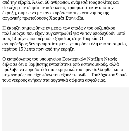
από την εξορία. Άλλοι 60 άνθρωποι, ανάμεσά τους πολίτες και
στελέχη των σωμάτων ασφαλείας, τραυματίστηκαν από την
έκρηξη, σύμφωνα με τον εκπρόσωπο της αστυνομίας της
αφγανικής πρωτεύουσας Χασμάτ Στανικζάι.
Η έκρηξη σημειώθηκε εν μέσω των οπαδών του ουζμπέκου
πολέμαρχου που είχαν συγκεντρωθεί για να τον υποδεχθούν μετά
τους 14 μήνες που πέρασε εξόριστος στην Τουρκία. Ο
αντιπρόεδρος δεν τραυματίστηκε: είχε περάσει ήδη από το σημείο,
περίπου 15 λεπτά πριν από την έκρηξη.
Ο εκπρόσωπος του υπουργείου Εσωτερικών Νατζίμπ Ντανίς
δήλωσε ότι ο βομβιστής εντοπίστηκε από αστυνομικούς, αλλά
πρόλαβε να πυροδοτήσει τα εκρηκτικά του πριν συλληφθεί και ο
μηχανισμός που είχε πάνω του εξουδετερωθεί. Τουλάχιστον 9 από
τους νεκρούς ανήκαν στα αφγανικά σώματα ασφαλείας.