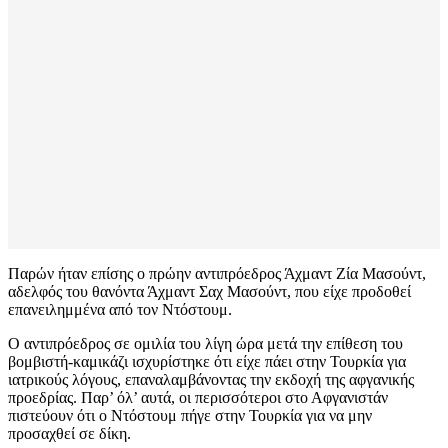
Παρών ήταν επίσης ο πρώην αντιπρόεδρος Άχμαντ Ζία Μασούντ,
αδελφός του θανόντα Άχμαντ Σαχ Μασούντ, που είχε προδοθεί
επανειλημμένα από τον Ντόστουμ.
Ο αντιπρόεδρος σε ομιλία του λίγη ώρα μετά την επίθεση του
βομβιστή-καμικάζι ισχυρίστηκε ότι είχε πάει στην Τουρκία για
ιατρικούς λόγους, επαναλαμβάνοντας την εκδοχή της αφγανικής
προεδρίας. Παρ’ όλ’ αυτά, οι περισσότεροι στο Αφγανιστάν
πιστεύουν ότι ο Ντόστουμ πήγε στην Τουρκία για να μην
προσαχθεί σε δίκη.