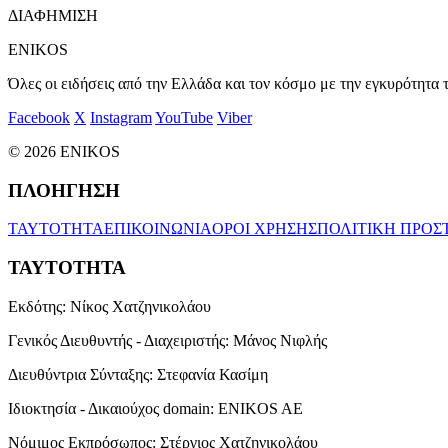
ΔΙΑΦΗΜΙΣΗ
ENIKOS
Όλες οι ειδήσεις από την Ελλάδα και τον κόσμο με την εγκυρότητα τ
Facebook
X
Instagram
YouTube
Viber
© 2026 ENIKOS
ΠΛΟΗΓΗΣΗ
ΤΑΥΤΟΤΗΤΑ
ΕΠΙΚΟΙΝΩΝΙΑ
ΟΡΟΙ ΧΡΗΣΗΣ
ΠΟΛΙΤΙΚΗ ΠΡΟΣ
ΤΑΥΤΟΤΗΤΑ
Εκδότης:
Νίκος Χατζηνικολάου
Γενικός Διευθυντής - Διαχειριστής:
Μάνος Νιφλής
Διευθύντρια Σύνταξης:
Στεφανία Κασίμη
Ιδιοκτησία - Δικαιούχος domain:
ENIKOS AE
Νόμιμος Εκπρόσωπος:
Στέργιος Χατζηνικολάου