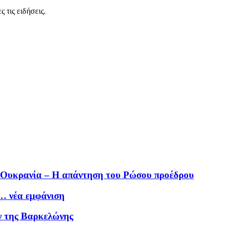
 τις ειδήσεις.
ν Ουκρανία – Η απάντηση του Ρώσου προέδρου
… νέα εμφάνιση
ν της Βαρκελώνης