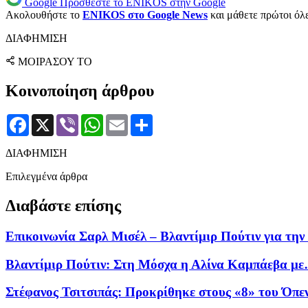
Google
Προσθέστε το ENIKOS στην Google
Ακολουθήστε το
ENIKOS στο Google News
και μάθετε πρώτοι όλες
ΔΙΑΦΗΜΙΣΗ
ΜΟΙΡΑΣΟΥ ΤΟ
Κοινοποίηση άρθρου
Facebook
X
Viber
WhatsApp
Email
Μοιραστείτε
ΔΙΑΦΗΜΙΣΗ
Επιλεγμένα άρθρα
Διαβάστε επίσης
Επικοινωνία Σαρλ Μισέλ – Βλαντίμιρ Πούτιν για τη
Βλαντίμιρ Πούτιν: Στη Μόσχα η Αλίνα Καμπάεβα με
Στέφανος Τσιτσιπάς: Προκρίθηκε στους «8» του Όπε