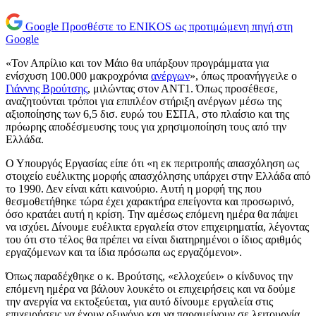
Google
Προσθέστε το ENIKOS ως προτιμώμενη πηγή στη
Google
«Τον Απρίλιο και τον Μάιο θα υπάρξουν προγράμματα για
ενίσχυση 100.000 μακροχρόνια
ανέργων
», όπως προανήγγειλε ο
Γιάννης Βρούτσης
, μιλώντας στον ΑΝΤ1. Όπως προσέθεσε,
αναζητούνται τρόποι για επιπλέον στήριξη ανέργων μέσω της
αξιοποίησης των 6,5 δισ. ευρώ του ΕΣΠΑ, στο πλαίσιο και της
πρόωρης αποδέσμευσης τους για χρησιμοποίηση τους από την
Ελλάδα.
Ο Υπουργός Εργασίας είπε ότι «η εκ περιτροπής απασχόληση ως
στοιχείο ευέλικτης μορφής απασχόλησης υπάρχει στην Ελλάδα από
το 1990. Δεν είναι κάτι καινούριο. Αυτή η μορφή της που
θεσμοθετήθηκε τώρα έχει χαρακτήρα επείγοντα και προσωρινό,
όσο κρατάει αυτή η κρίση. Την αμέσως επόμενη ημέρα θα πάψει
να ισχύει. Δίνουμε ευέλικτα εργαλεία στον επιχειρηματία, λέγοντας
του ότι στο τέλος θα πρέπει να είναι διατηρημένοι ο ίδιος αριθμός
εργαζόμενων και τα ίδια πρόσωπα ως εργαζόμενοι».
Όπως παραδέχθηκε ο κ. Βρούτσης, «ελλοχεύει» ο κίνδυνος την
επόμενη ημέρα να βάλουν λουκέτο οι επιχειρήσεις και να δούμε
την ανεργία να εκτοξεύεται, για αυτό δίνουμε εργαλεία στις
επιχειρήσεις να έχουν οξυγόνο και να παραμείνουν σε λειτουργία