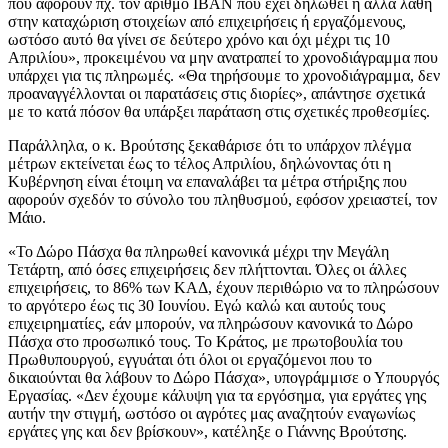
που αφορούν πχ. τον αριθμο IBAN που έχει δηλωθεί ή άλλα λάθη
στην καταχώριση στοιχείων από επιχειρήσεις ή εργαζόμενους,
ωστόσο αυτό θα γίνει σε δεύτερο χρόνο και όχι μέχρι τις 10
Απριλίου», προκειμένου να μην ανατραπεί το χρονοδιάγραμμα που
υπάρχει για τις πληρωμές. «Θα τηρήσουμε το χρονοδιάγραμμα, δεν
προαναγγέλλονται οι παρατάσεις στις διορίες», απάντησε σχετικά
με το κατά πόσον θα υπάρξει παράταση στις σχετικές προθεσμίες.
Παράλληλα, ο κ. Βρούτσης ξεκαθάρισε ότι το υπάρχον πλέγμα
μέτρων εκτείνεται έως το τέλος Απριλίου, δηλώνοντας ότι η
Κυβέρνηση είναι έτοιμη να επαναλάβει τα μέτρα στήριξης που
αφορούν σχεδόν το σύνολο του πληθυσμού, εφόσον χρειαστεί, τον
Μάιο.
«Το Δώρο Πάσχα θα πληρωθεί κανονικά μέχρι την Μεγάλη
Τετάρτη, από όσες επιχειρήσεις δεν πλήττονται. Όλες οι άλλες
επιχειρήσεις, το 86% των ΚΑΔ, έχουν περιθώριο να το πληρώσουν
το αργότερο έως τις 30 Ιουνίου. Εγώ καλώ και αυτούς τους
επιχειρηματίες, εάν μπορούν, να πληρώσουν κανονικά το Δώρο
Πάσχα στο προσωπικό τους. Το Κράτος, με πρωτοβουλία του
Πρωθυπουργού, εγγυάται ότι όλοι οι εργαζόμενοι που το
δικαιούνται θα λάβουν το Δώρο Πάσχα», υπογράμμισε ο Υπουργός
Εργασίας. «Δεν έχουμε κάλυψη για τα εργόσημα, για εργάτες γης
αυτήν την στιγμή, ωστόσο οι αγρότες μας αναζητούν εναγωνίως
εργάτες γης και δεν βρίσκουν», κατέληξε ο Γιάννης Βρούτσης.