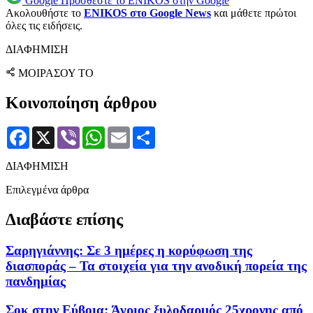
Google
Προσθέστε το ENIKOS στην Google
Ακολουθήστε το
ENIKOS στο Google News
και μάθετε πρώτοι
όλες τις ειδήσεις.
ΔΙΑΦΗΜΙΣΗ
ΜΟΙΡΑΣΟΥ ΤΟ
Κοινοποίηση άρθρου
Facebook
X
Viber
WhatsApp
Email
Μοιραστείτε
ΔΙΑΦΗΜΙΣΗ
Επιλεγμένα άρθρα
Διαβάστε επίσης
Σαρηγιάννης: Σε 3 ημέρες η κορύφωση της
διασποράς – Τα στοιχεία για την ανοδική πορεία της
πανδημίας
Σοκ στην Εύβοια: Άγριος ξυλοδαρμός 25χρονης από