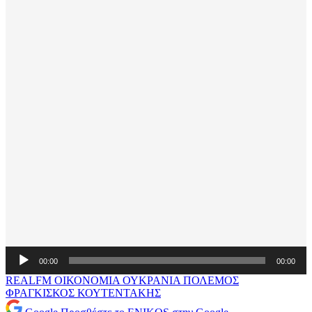
Πρόγραμμα
00:00
00:00
Αναπαραγωγής
Ήχου
REALFM
ΟΙΚΟΝΟΜΙΑ
ΟΥΚΡΑΝΙΑ
ΠΟΛΕΜΟΣ
ΦΡΑΓΚΙΣΚΟΣ ΚΟΥΤΕΝΤΑΚΗΣ