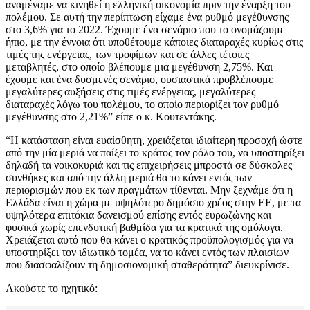
αναμέναμε να κινηθεί η ελληνική οικονομία πριν την έναρξη του
πολέμου. Σε αυτή την περίπτωση είχαμε ένα ρυθμό μεγέθυνσης
στο 3,6% για το 2022. Έχουμε ένα σενάριο που το ονομάζουμε
ήπιο, με την έννοια ότι υποθέτουμε κάποιες διαταραχές κυρίως στις
τιμές της ενέργειας, των τροφίμων και σε άλλες τέτοιες
μεταβλητές, στο οποίο βλέπουμε μια μεγέθυνση 2,75%. Και
έχουμε και ένα δυσμενές σενάριο, ουσιαστικά προβλέπουμε
μεγαλύτερες αυξήσεις στις τιμές ενέργειας, μεγαλύτερες
διαταραχές λόγω του πολέμου, το οποίο περιορίζει τον ρυθμό
μεγέθυνσης στο 2,21%” είπε ο κ. Κουτεντάκης.
“Η κατάσταση είναι ευαίσθητη, χρειάζεται ιδιαίτερη προσοχή ώστε
από την μία μεριά να παίξει το κράτος τον ρόλο του, να υποστηρίξει
δηλαδή τα νοικοκυριά και τις επιχειρήσεις μπροστά σε δύσκολες
συνθήκες και από την άλλη μεριά θα το κάνει εντός των
περιορισμών που εκ των πραγμάτων τίθενται. Μην ξεχνάμε ότι η
Ελλάδα είναι η χώρα με υψηλότερο δημόσιο χρέος στην ΕΕ, με τα
υψηλότερα επιτόκια δανεισμού επίσης εντός ευρωζώνης και
φυσικά χωρίς επενδυτική βαθμίδα για τα κρατικά της ομόλογα.
Χρειάζεται αυτό που θα κάνει ο κρατικός προϋπολογισμός για να
υποστηρίξει τον ιδιωτικό τομέα, να το κάνει εντός των πλαισίων
που διασφαλίζουν τη δημοσιονομική σταθερότητα” διευκρίνισε.
Ακούστε το ηχητικό: