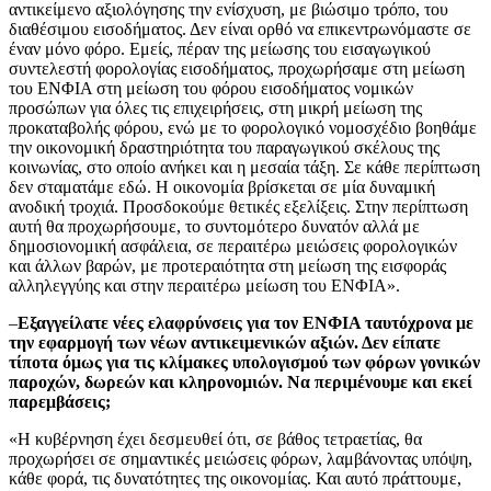
αντικείμενο αξιολόγησης την ενίσχυση, με βιώσιμο τρόπο, του
διαθέσιμου εισοδήματος. Δεν είναι ορθό να επικεντρωνόμαστε σε
έναν μόνο φόρο. Εμείς, πέραν της μείωσης του εισαγωγικού
συντελεστή φορολογίας εισοδήματος, προχωρήσαμε στη μείωση
του ΕΝΦΙΑ στη μείωση του φόρου εισοδήματος νομικών
προσώπων για όλες τις επιχειρήσεις, στη μικρή μείωση της
προκαταβολής φόρου, ενώ με το φορολογικό νομοσχέδιο βοηθάμε
την οικονομική δραστηριότητα του παραγωγικού σκέλους της
κοινωνίας, στο οποίο ανήκει και η μεσαία τάξη. Σε κάθε περίπτωση
δεν σταματάμε εδώ. Η οικονομία βρίσκεται σε μία δυναμική
ανοδική τροχιά. Προσδοκούμε θετικές εξελίξεις. Στην περίπτωση
αυτή θα προχωρήσουμε, το συντομότερο δυνατόν αλλά με
δημοσιονομική ασφάλεια, σε περαιτέρω μειώσεις φορολογικών
και άλλων βαρών, με προτεραιότητα στη μείωση της εισφοράς
αλληλεγγύης και στην περαιτέρω μείωση του ΕΝΦΙΑ».
–
Εξαγγείλατε νέες ελαφρύνσεις για τον ΕΝΦΙΑ ταυτόχρονα με
την εφαρμογή των νέων αντικειμενικών αξιών. Δεν είπατε
τίποτα όμως για τις κλίμακες υπολογισμού των φόρων γονικών
παροχών, δωρεών και κληρονομιών. Να περιμένουμε και εκεί
παρεμβάσεις;
«Η κυβέρνηση έχει δεσμευθεί ότι, σε βάθος τετραετίας, θα
προχωρήσει σε σημαντικές μειώσεις φόρων, λαμβάνοντας υπόψη,
κάθε φορά, τις δυνατότητες της οικονομίας. Και αυτό πράττουμε,