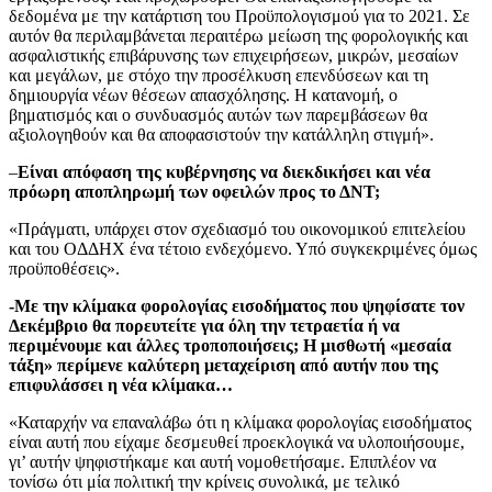
δεδομένα με την κατάρτιση του Προϋπολογισμού για το 2021. Σε
αυτόν θα περιλαμβάνεται περαιτέρω μείωση της φορολογικής και
ασφαλιστικής επιβάρυνσης των επιχειρήσεων, μικρών, μεσαίων
και μεγάλων, με στόχο την προσέλκυση επενδύσεων και τη
δημιουργία νέων θέσεων απασχόλησης. Η κατανομή, ο
βηματισμός και ο συνδυασμός αυτών των παρεμβάσεων θα
αξιολογηθούν και θα αποφασιστούν την κατάλληλη στιγμή».
–
Είναι απόφαση της κυβέρνησης να διεκδικήσει και νέα
πρόωρη αποπληρωμή των οφειλών προς το ΔΝΤ;
«Πράγματι, υπάρχει στον σχεδιασμό του οικονομικού επιτελείου
και του ΟΔΔΗΧ ένα τέτοιο ενδεχόμενο. Υπό συγκεκριμένες όμως
προϋποθέσεις».
-Με την κλίμακα φορολογίας εισοδήματος που ψηφίσατε τον
Δεκέμβριο θα πορευτείτε για όλη την τετραετία ή να
περιμένουμε και άλλες τροποποιήσεις; Η μισθωτή «μεσαία
τάξη» περίμενε καλύτερη μεταχείριση από αυτήν που της
επιφυλάσσει η νέα κλίμακα…
«Καταρχήν να επαναλάβω ότι η κλίμακα φορολογίας εισοδήματος
είναι αυτή που είχαμε δεσμευθεί προεκλογικά να υλοποιήσουμε,
γι’ αυτήν ψηφιστήκαμε και αυτή νομοθετήσαμε. Επιπλέον να
τονίσω ότι μία πολιτική την κρίνεις συνολικά, με τελικό