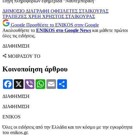
Πηγή πληροφοριών εφημερίδα “Ναυτεμπορική”
ΔΗΜΟΣΙΟ
ΔΙΑΓΡΑΦΗ
ΟΦΕΙΛΕΤΕΣ
ΣΤΑΙΚΟΥΡΑΣ
ΤΡΑΠΕΖΕΣ
ΧΡΕΗ
ΧΡΗΣΤΟΣ ΣΤΑΙΚΟΥΡΑΣ
Google
Προσθέστε το ENIKOS στην Google
Ακολουθήστε το
ENIKOS στο Google News
και μάθετε πρώτοι
όλες τις ειδήσεις.
ΔΙΑΦΗΜΙΣΗ
ΜΟΙΡΑΣΟΥ ΤΟ
Κοινοποίηση άρθρου
Facebook
X
Viber
WhatsApp
Email
Μοιραστείτε
ΔΙΑΦΗΜΙΣΗ
ΔΙΑΦΗΜΙΣΗ
ENIKOS
Όλες οι ειδήσεις από την Ελλάδα και τον κόσμο με την εγκυρότητα
του enikos.gr.