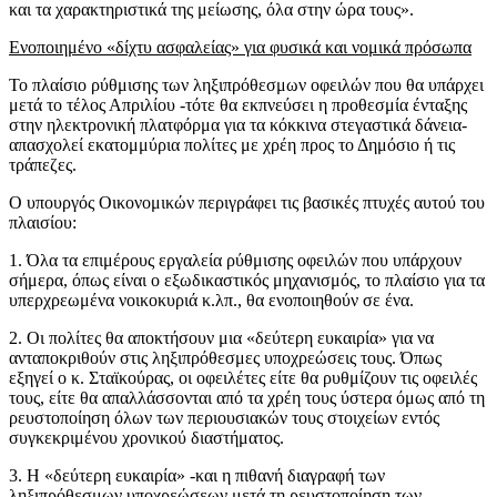
και τα χαρακτηριστικά της μείωσης, όλα στην ώρα τους».
Ενοποιημένο «δίχτυ ασφαλείας» για φυσικά και νομικά πρόσωπα
Το πλαίσιο ρύθμισης των ληξιπρόθεσμων οφειλών που θα υπάρχει
μετά το τέλος Απριλίου -τότε θα εκπνεύσει η προθεσμία ένταξης
στην ηλεκτρονική πλατφόρμα για τα κόκκινα στεγαστικά δάνεια-
απασχολεί εκατομμύρια πολίτες με χρέη προς το Δημόσιο ή τις
τράπεζες.
Ο υπουργός Οικονομικών περιγράφει τις βασικές πτυχές αυτού του
πλαισίου:
1. Όλα τα επιμέρους εργαλεία ρύθμισης οφειλών που υπάρχουν
σήμερα, όπως είναι ο εξωδικαστικός μηχανισμός, το πλαίσιο για τα
υπερχρεωμένα νοικοκυριά κ.λπ., θα ενοποιηθούν σε ένα.
2. Οι πολίτες θα αποκτήσουν μια «δεύτερη ευκαιρία» για να
ανταποκριθούν στις ληξιπρόθεσμες υποχρεώσεις τους. Όπως
εξηγεί ο κ. Σταϊκούρας, οι οφειλέτες είτε θα ρυθμίζουν τις οφειλές
τους, είτε θα απαλλάσσονται από τα χρέη τους ύστερα όμως από τη
ρευστοποίηση όλων των περιουσιακών τους στοιχείων εντός
συγκεκριμένου χρονικού διαστήματος.
3. Η «δεύτερη ευκαιρία» -και η πιθανή διαγραφή των
ληξιπρόθεσμων υποχρεώσεων μετά τη ρευστοποίηση των