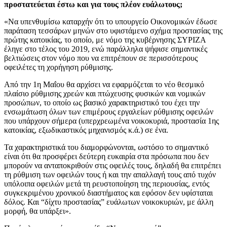
προστατεύεται έστω και για τους πλέον ευάλωτους;
«Να υπενθυμίσω καταρχήν ότι το υπουργείο Οικονομικών έδωσε
παράταση τεσσάρων μηνών στο υφιστάμενο σχήμα προστασίας της
πρώτης κατοικίας, το οποίο, με νόμο της κυβέρνησης ΣΥΡΙΖΑ
έληγε στο τέλος του 2019, ενώ παράλληλα ψήφισε σημαντικές
βελτιώσεις στον νόμο που να επιτρέπουν σε περισσότερους
οφειλέτες τη χορήγηση ρύθμισης.
Από την 1η Μαΐου θα αρχίσει να εφαρμόζεται το νέο θεσμικό
πλαίσιο ρύθμισης χρεών και πτώχευσης φυσικών και νομικών
προσώπων, το οποίο ως βασικό χαρακτηριστικό του έχει την
ενσωμάτωση όλων των επιμέρους εργαλείων ρύθμισης οφειλών
που υπάρχουν σήμερα (υπερχρεωμένα νοικοκυριά, προστασία 1ης
κατοικίας, εξωδικαστικός μηχανισμός κ.ά.) σε ένα.
Τα χαρακτηριστικά του διαμορφώνονται, ωστόσο το σημαντικό
είναι ότι θα προσφέρει δεύτερη ευκαιρία στα πρόσωπα που δεν
μπορούν να ανταποκριθούν στις οφειλές τους, δηλαδή θα επιτρέπει
τη ρύθμιση των οφειλών τους ή και την απαλλαγή τους από τυχόν
υπόλοιπα οφειλών μετά τη ρευστοποίηση της περιουσίας, εντός
συγκεκριμένου χρονικού διαστήματος και εφόσον δεν υφίσταται
δόλος. Και “δίχτυ προστασίας” ευάλωτων νοικοκυριών, με άλλη
μορφή, θα υπάρξει».