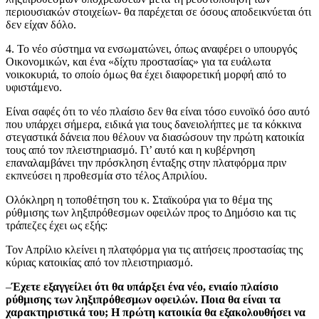
περιουσιακών στοιχείων- θα παρέχεται σε όσους αποδεικνύεται ότι
δεν είχαν δόλο.
4. Το νέο σύστημα να ενσωματώνει, όπως αναφέρει ο υπουργός
Οικονομικών, και ένα «δίχτυ προστασίας» για τα ευάλωτα
νοικοκυριά, το οποίο όμως θα έχει διαφορετική μορφή από το
υφιστάμενο.
Είναι σαφές ότι το νέο πλαίσιο δεν θα είναι τόσο ευνοϊκό όσο αυτό
που υπάρχει σήμερα, ειδικά για τους δανειολήπτες με τα κόκκινα
στεγαστικά δάνεια που θέλουν να διασώσουν την πρώτη κατοικία
τους από τον πλειστηριασμό. Γι’ αυτό και η κυβέρνηση
επαναλαμβάνει την πρόσκληση ένταξης στην πλατφόρμα πριν
εκπνεύσει η προθεσμία στο τέλος Απριλίου.
Ολόκληρη η τοποθέτηση του κ. Σταϊκούρα για το θέμα της
ρύθμισης των ληξιπρόθεσμων οφειλών προς το Δημόσιο και τις
τράπεζες έχει ως εξής:
Τον Απρίλιο κλείνει η πλατφόρμα για τις αιτήσεις προστασίας της
κύριας κατοικίας από τον πλειστηριασμό.
–
Έχετε εξαγγείλει ότι θα υπάρξει ένα νέο, ενιαίο πλαίσιο
ρύθμισης των ληξιπρόθεσμων οφειλών. Ποια θα είναι τα
χαρακτηριστικά του; Η πρώτη κατοικία θα εξακολουθήσει να