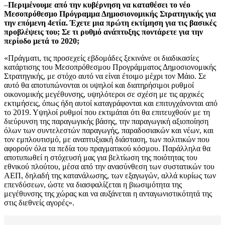
–
Περιμένουμε από την κυβέρνηση να καταθέσει το νέο
Μεσοπρόθεσμο Πρόγραμμα Δημοσιονομικής Στρατηγικής για
την επόμενη 4ετία. Έχετε μια πρώτη εκτίμηση για τις βασικές
προβλέψεις του; Σε τι ρυθμό ανάπτυξης ποντάρετε για την
περίοδο μετά το 2020;
«Πράγματι, τις προσεχείς εβδομάδες ξεκινάνε οι διαδικασίες
κατάρτισης του Μεσοπρόθεσμου Προγράμματος Δημοσιονομικής
Στρατηγικής, με στόχο αυτό να είναι έτοιμο μέχρι τον Μάιο. Σε
αυτό θα αποτυπώνονται οι υψηλοί και διατηρήσιμοι ρυθμοί
οικονομικής μεγέθυνσης, υψηλότεροι σε σχέση με τις αρχικές
εκτιμήσεις, όπως ήδη αυτοί καταγράφονται και επιτυγχάνονται από
το 2019. Υψηλοί ρυθμοί που εκτιμάται ότι θα επιτευχθούν με τη
διεύρυνση της παραγωγικής βάσης, την παραγωγική αξιοποίηση
όλων των συντελεστών παραγωγής, παραδοσιακών και νέων, και
τον εμπλουτισμό, με αναπτυξιακή διάσταση, των πολιτικών που
αφορούν όλα τα πεδία του πραγματικού κόσμου. Παράλληλα θα
αποτυπωθεί η στόχευσή μας για βελτίωση της ποιότητας του
εθνικού πλούτου, μέσα από την ανασύνθεση των συστατικών του
ΑΕΠ, δηλαδή της κατανάλωσης, των εξαγωγών, αλλά κυρίως των
επενδύσεων, ώστε να διασφαλίζεται η βιωσιμότητα της
μεγέθυνσης της χώρας και να αυξάνεται η ανταγωνιστικότητά της
στις διεθνείς αγορές».