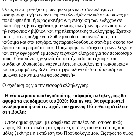
Όπως είναι η ενίσχυση των ηλεκτρονικών συναλλαγών, η
αναπροσαρμογή των αντικειμενικών αξιών ειδικά σε περιοχές με
πολύ υψηλή τιμή αξίας ακινήτων, η ενίσχυση των ελέγχων σε
πλατφόρμες βραχυχρόνιας μίσθωσης ακινήτων, η ενίσχυση των
ηλεκτρονικών βιβλίων και της ηλεκτρονικής τιμολόγησης. Σχετικά
με τις εστίες αυξημένου λαθρεμπορίου που αναφέρετε, στα
καύσιμα και στα τσιγάρα, τις παρακολουθούμε στενά με σκοπό τον
δραστικό περιορισμό τους. Προχωράμε σε στόχευση των ελέγχων
και στην εφαρμογή έμμεσων τεχνικών ελέγχου για τον περιορισμό
τους. Είναι πάντως γεγονός ότι η στόχευση που έχουμε και
σταδιακά υλοποιούμε για χαμηλότερη φορολόγηση νοικοκυριών
και επιχειρήσεων, βελτιώνει τη φορολογική συμμόρφωση και
μειώνει τα κίνητρα για φοροδιαφυγή».
Ο σχεδιασμός για την εισφορά αλληλεγγύης
–
Η νέα κλίμακα υπολογισμού της εισφοράς αλληλεγγύης θα
αφορά τα εισοδήματα του 2020; Και αν ναι, θα εφαρμοστεί
αναδρομικά ή από τις αρχές του χρόνου; Πότε θα τη στείλετε
στη Βουλή;
«Όταν δημιουργηθεί, με ασφάλεια, επιπλέον δημοσιονομικός
χώρος. Είμαστε ακόμη στις πρώτες ημέρες του νέου έτους, και
μόλις ξεκίνησε η εκτέλεση του Προϋπολογισμού. Ως προς το ύψος