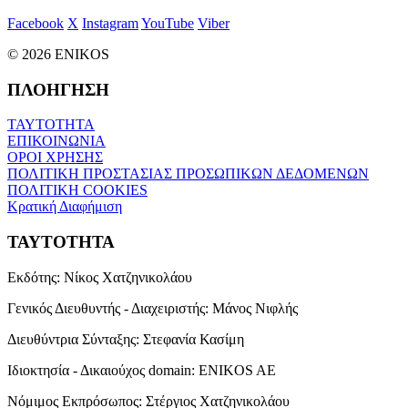
Facebook
X
Instagram
YouTube
Viber
© 2026 ENIKOS
ΠΛΟΗΓΗΣΗ
ΤΑΥΤΟΤΗΤΑ
ΕΠΙΚΟΙΝΩΝΙΑ
ΟΡΟΙ ΧΡΗΣΗΣ
ΠΟΛΙΤΙΚΗ ΠΡΟΣΤΑΣΙΑΣ ΠΡΟΣΩΠΙΚΩΝ ΔΕΔΟΜΕΝΩΝ
ΠΟΛΙΤΙΚΗ COOKIES
Κρατική Διαφήμιση
ΤΑΥΤΟΤΗΤΑ
Εκδότης:
Νίκος Χατζηνικολάου
Γενικός Διευθυντής - Διαχειριστής:
Μάνος Νιφλής
Διευθύντρια Σύνταξης:
Στεφανία Κασίμη
Ιδιοκτησία - Δικαιούχος domain:
ENIKOS AE
Νόμιμος Εκπρόσωπος:
Στέργιος Χατζηνικολάου