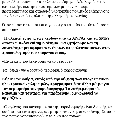
με απόλυτη συνέπεια το τελευταίο εξάμηνο. Αξιολογούμε την
αποτελεσματικότητα υφιστάμενων μέτρων, θέτουμε
προτεραιότητες και σταδιακά υλοποιούμε πολιτικές ελάφρυνσης
των βαρών από τις πλάτες της ελληνικής κοινωνίας.
Όταν είμαστε έτοιμοι και σίγουροι για κάτι, θα τοποθετούμαστε
δημόσια».
–
Η αλλαγή χρήσης των κερδών από τα ANFAs και τα SMPs
αποτελεί πλέον επίσημο αίτημα. Θα ζητήσουμε και τη
δυνατότητα μεταφοράς των όποιων υπερπλεονασμάτων στον
προϋπολογισμό του επόμενου έτους;
«Είναι κάτι που ξεκινούμε να το θέτουμε».
Τα «όπλα» για δραστικό περιορισμό φοροδιαφυγής
Κύριε Σταϊκούρα, εκτός από την αύξηση των υποχρεωτικών
ηλεκτρονικών πληρωμών, προγραμματίζετε άλλα μέτρα για
τον περιορισμό της φοροδιαφυγής; Το λαθρεμπόριο σε
καύσιμα και τσιγάρα, για παράδειγμα, εξακολουθεί να
οργιάζει…
«Ο αγώνας που κάνουμε κατά της φοροδιαφυγής είναι διαρκής και
ουσιαστικά είναι αγώνας υπέρ της κοινωνικής δικαιοσύνης. Σε αυτό
τον αγώνα χρησιμοποιούμε τα δικά μας “όπλα”.