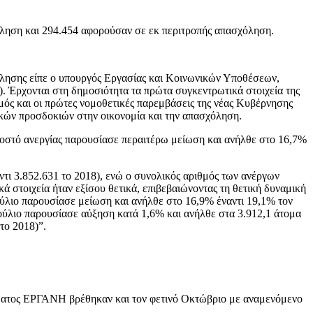
όληση και 294.454 αφορούσαν σε εκ περιτροπής απασχόληση.
χόλησης είπε ο υπουργός Εργασίας και Κοινωνικών Υποθέσεων,
 Έρχονται στη δημοσιότητα τα πρώτα συγκεντρωτικά στοιχεία της
μός και οι πρώτες νομοθετικές παρεμβάσεις της νέας Κυβέρνησης
ικών προσδοκιών στην οικονομία και την απασχόληση.
σοστό ανεργίας παρουσίασε περαιτέρω μείωση και ανήλθε στο 16,7%
τι 3.852.631 το 2018), ενώ ο συνολικός αριθμός των ανέργων
ά στοιχεία ήταν εξίσου θετικά, επιβεβαιώνοντας τη θετική δυναμική
ούλιο παρουσίασε μείωση και ανήλθε στο 16,9% έναντι 19,1% τον
ούλιο παρουσίασε αύξηση κατά 1,6% και ανήλθε στα 3.912,1 άτομα
το 2018)”.
ήματος ΕΡΓΑΝΗ βρέθηκαν και τον φετινό Οκτώβριο με αναμενόμενο