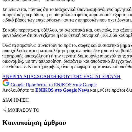
Σημειώνεται, πάντως ότι το διαχρονικά επαναλαμβανόμενο αρνητικ
τουριστικής περιόδου, η οποία μάλιστα φέτος παρουσίασε έξαρση κ
ειδικό βάρος των επιχειρήσεων και των υπηρεσιών που σχετίζονται μ
Σε κάθε περίπτωση, εξάλλου, τα σωρευτικά και, συνεπώς, πιο αξιόπ
φανερώνουν ότι συνεχίζεται η ίδια θετική δυναμική (161.869 καθαρ
Όλα τα παραπάνω συνιστούν το πρώτο, σαφές και ουσιαστικό βήμα σ
απασχόλησης και η καταπολέμηση της ανεργίας δεν μπορεί να βασίζ
περιτροπής απασχόληση) ή την τεχνητή δημιουργία απασχόλησης σ
οικονομίας, με την απλοποίηση, διαφάνεια και αποδοτικό έλεγχο τω
επενδύσεων. Κι αυτή ακριβώς είναι η διαφορά της κοινωνικά υπεύθυ
ΑΝΕΡΓΙΑ
ΑΠΑΣΧΟΛΗΣΗ
ΒΡΟΥΤΣΗΣ
ΕΛΣΤΑΤ
ΕΡΓΑΝΗ
Google
Προσθέστε το ENIKOS στην Google
Ακολουθήστε το
ENIKOS στο Google News
και μάθετε πρώτοι όλες
ΔΙΑΦΗΜΙΣΗ
ΜΟΙΡΑΣΟΥ ΤΟ
Κοινοποίηση άρθρου