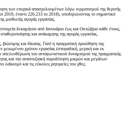
ώρηση των εποχικά απασχολουμένων λόγω τερματισμού της θερινής
ο 2019, έναντι 226.233 το 2018), υποδηλώνοντας το σημαντικό
της μισθωτής αγοράς εργασίας.
 στοιχεία δεκαμήνου από Ιανουάριο έως και Οκτώβριο κάθε έτους,
ς σταθεροποίησης και ανάκαμψης της αγοράς εργασίας.
 βιώσιμης και δίκαιης. Γιατί η πραγματική προώθηση της
ν μειωμένου χρόνου εργασίας (σποραδική, μερική και εκ
ην απελευθέρωση του ανταγωνιστικού δυναμισμού της πραγματικής
ότητας και την αναπτυξιακή πυροδότηση μικρών και μεγάλων
 λαϊκισμό και τις εύκολες ρητορείες του χθες.