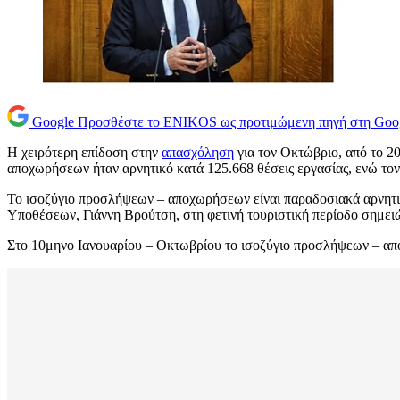
Google
Προσθέστε το ENIKOS ως προτιμώμενη πηγή στη Goo
H χειρότερη επίδοση στην
απασχόληση
για τον Οκτώβριο, από το 
αποχωρήσεων ήταν αρνητικό κατά 125.668 θέσεις εργασίας, ενώ τον
Το ισοζύγιο προσλήψεων – αποχωρήσεων είναι παραδοσιακά αρνητι
Υποθέσεων, Γιάννη Βρούτση, στη φετινή τουριστική περίοδο σημε
Στο 10μηνο Ιανουαρίου – Οκτωβρίου το ισοζύγιο προσλήψεων – αποχ