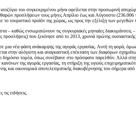
ό ισοζύγιο του συγκεκριμένου μήνα οφείλεται στην προσωρινή αποχ
αθαρών προσλήψεων τους μήνες Απρίλιο έως και Αύγουστο (236.006 τ
ε το τουριστικό προϊόν της χώρας, ως προς την εξέλιξη των μεγεθών 
ιστα – καθώς ενσωματώνουν τις συγκυριακές μηνιαίες διακυμάνσεις –
ές προσλήψεις) που ξεκίνησε από το 2013, χρονιά πρώτης ουσιαστική
ε μια νέα φάση ανάκαμψης της αγοράς εργασίας. Αυτή τη φορά, όμως,
εται στην αλόγιστη και αναγκαστική επέκταση των διαφόρων σχημάτω
το δημόσιο τομέα, όπως συνέβαινε στο πρόσφατο παρελθόν. Αλλά στ
ν κανόνων της αγοράς εργασίας, τη στήριξη της υγιούς επιχειρηματικ
νης και οικονομικά αποτελεσματικής διακυβέρνησης του σήμερα από το
 τις ειδήσεις.