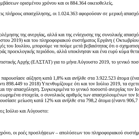
βάσεων ορισμένου χρόνου και οι 884.364 οικειοθελείς.
εις πλήρους απασχόλησης, οι 1.024.363 αφορούσαν σε μερική απασχ
ολέμησης της ανεργίας, αλλά και της ενίσχυσης της συνολικής απασ
του 2019) και του πληροφοριακού συστήματος Εργάνη ( Οκτωβρίου).
γές του Ιουλίου, μπορούμε να πούμε μετά βεβαιότητας ότι ο σχηματισ
ράς προεκλογικής περιόδου, αλλά υποκίνησαν και ένα ευρύ κύμα θετ
ατιστικής Αρχής (ΕΛΣΤΑΤ) για το μήνα Αύγουστο 2019, το γενικό πο
παρουσίασε αύξηση κατά 1,8% και ανήλθε στα 3.922.523 άτομα (έναν
 898.449 το 2018) Υπενθυμίζουμε ότι και τον Ιούλιο 2019, τα σχετικ
αι την απασχόληση. Συγκεκριμένα το γενικό ποσοστό ανεργίας τον Ι
θεωρημένα στοιχεία, ο συνολικός αριθμός των απασχολουμένων τον Ι
ρουσίασε μείωση κατά 12% και ανήλθε στα 798,2 άτομα (έναντι 906,7 
νες Ιούλιο και Αύγουστο:
ε χρόνο, οι ροές προσλήψεων – απολύσεων του πληροφοριακού συστ