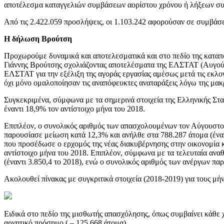
αποτέλεσμα καταγγελιών συμβάσεων αορίστου χρόνου ή λήξεων συμ
Από τις 2.422.059 προσλήψεις, οι 1.103.242 αφορούσαν σε συμβάσ
Η δήλωση Βρούτση
Προχωρούμε δυναμικά και αποτελεσματικά και στο πεδίο της καταπ
Γιάννης Βρούτσης σχολιάζοντας αποτελέσματα της ΕΛΣΤΑΤ (Αυγούσ
ΕΛΣΤΑΤ για την εξέλιξη της αγοράς εργασίας αμέσως μετά τις εκλο
όχι μόνο ομαλοποίησαν τις αναπόφευκτες αναταράξεις λόγω της μακ
Συγκεκριμένα, σύμφωνα με τα σημερινά στοιχεία της Ελληνικής Στ
έναντι 18,9% τον αντίστοιχο μήνα του 2018.
Επιπλέον, ο συνολικός αριθμός των απασχολουμένων τον Αύγουστο 
παρουσίασε μείωση κατά 12,3% και ανήλθε στα 788.287 άτομα (έναντι
που προσέδωσε ο ερχομός της νέας διακυβέρνησης στην οικονομία κ
αντίστοιχο μήνα του 2018. Επιπλέον, σύμφωνα με τα τελευταία ανα
(έναντι 3.850,4 το 2018), ενώ ο συνολικός αριθμός των ανέργων πα
Ακολουθεί πίνακας με συγκριτικά στοιχεία (2018-2019) για τους μή
Ειδικά στο πεδίο της μισθωτής απασχόλησης, όπως συμβαίνει κάθ
αρνητικό πρόσημο ( – 125.668 άτομα).