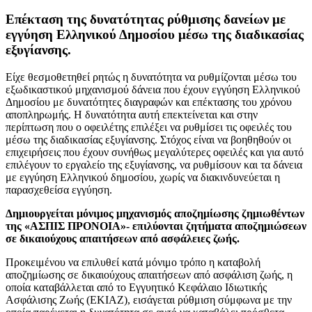
Επέκταση της δυνατότητας ρύθμισης δανείων με
εγγύηση Ελληνικού Δημοσίου μέσω της διαδικασίας
εξυγίανσης.
Είχε θεσμοθετηθεί ρητώς η δυνατότητα να ρυθμίζονται μέσω του
εξωδικαστικού μηχανισμού δάνεια που έχουν εγγύηση Ελληνικού
Δημοσίου με δυνατότητες διαγραφών και επέκτασης του χρόνου
αποπληρωμής. Η δυνατότητα αυτή επεκτείνεται και στην
περίπτωση που ο οφειλέτης επιλέξει να ρυθμίσει τις οφειλές του
μέσω της διαδικασίας εξυγίανσης. Στόχος είναι να βοηθηθούν οι
επιχειρήσεις που έχουν συνήθως μεγαλύτερες οφειλές και για αυτό
επιλέγουν το εργαλείο της εξυγίανσης, να ρυθμίσουν και τα δάνεια
με εγγύηση Ελληνικού δημοσίου, χωρίς να διακινδυνεύεται η
παρασχεθείσα εγγύηση.
Δημιουργείται μόνιμος μηχανισμός αποζημίωσης ζημιωθέντων
της «ΑΣΠΙΣ ΠΡΟΝΟΙΑ»- επιλύονται ζητήματα αποζημιώσεων
σε δικαιούχους απαιτήσεων από ασφάλειες ζωής.
Προκειμένου να επιλυθεί κατά μόνιμο τρόπο η καταβολή
αποζημίωσης σε δικαιούχους απαιτήσεων από ασφάλιση ζωής, η
οποία καταβάλλεται από το Εγγυητικό Κεφάλαιο Ιδιωτικής
Ασφάλισης Ζωής (ΕΚΙΑΖ), εισάγεται ρύθμιση σύμφωνα με την