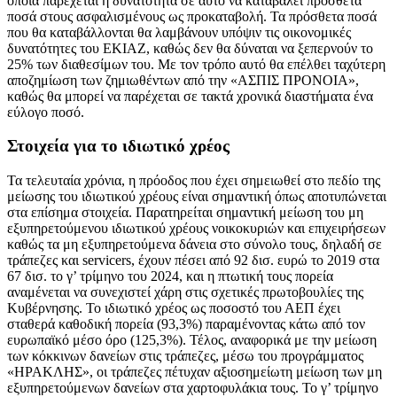
οποία παρέχεται η δυνατότητα σε αυτό να καταβάλει πρόσθετα
ποσά στους ασφαλισμένους ως προκαταβολή. Τα πρόσθετα ποσά
που θα καταβάλλονται θα λαμβάνουν υπόψιν τις οικονομικές
δυνατότητες του ΕΚΙΑΖ, καθώς δεν θα δύναται να ξεπερνούν το
25% των διαθεσίμων του. Με τον τρόπο αυτό θα επέλθει ταχύτερη
αποζημίωση των ζημιωθέντων από την «ΑΣΠΙΣ ΠΡΟΝΟΙΑ»,
καθώς θα μπορεί να παρέχεται σε τακτά χρονικά διαστήματα ένα
εύλογο ποσό.
Στοιχεία για το ιδιωτικό χρέος
Τα τελευταία χρόνια, η πρόοδος που έχει σημειωθεί στο πεδίο της
μείωσης του ιδιωτικού χρέους είναι σημαντική όπως αποτυπώνεται
στα επίσημα στοιχεία. Παρατηρείται σημαντική μείωση του μη
εξυπηρετούμενου ιδιωτικού χρέους νοικοκυριών και επιχειρήσεων
καθώς τα μη εξυπηρετούμενα δάνεια στο σύνολο τους, δηλαδή σε
τράπεζες και servicers, έχουν πέσει από 92 δισ. ευρώ το 2019 στα
67 δισ. το γ’ τρίμηνο του 2024, και η πτωτική τους πορεία
αναμένεται να συνεχιστεί χάρη στις σχετικές πρωτοβουλίες της
Κυβέρνησης. Το ιδιωτικό χρέος ως ποσοστό του ΑΕΠ έχει
σταθερά καθοδική πορεία (93,3%) παραμένοντας κάτω από τον
ευρωπαϊκό μέσο όρο (125,3%). Τέλος, αναφορικά με την μείωση
των κόκκινων δανείων στις τράπεζες, μέσω του προγράμματος
«ΗΡΑΚΛΗΣ», οι τράπεζες πέτυχαν αξιοσημείωτη μείωση των μη
εξυπηρετούμενων δανείων στα χαρτοφυλάκια τους. Το γ’ τρίμηνο