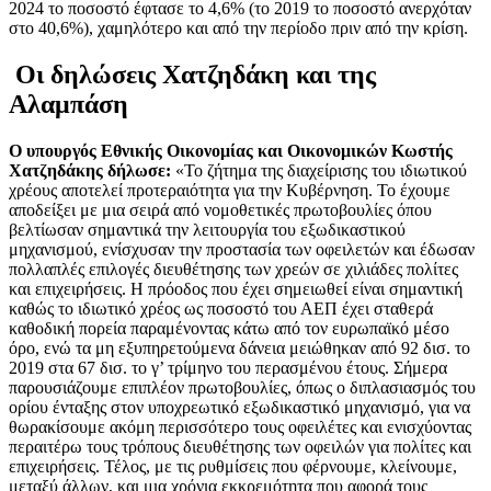
2024 το ποσοστό έφτασε το 4,6% (το 2019 το ποσοστό ανερχόταν
στο 40,6%), χαμηλότερο και από την περίοδο πριν από την κρίση.
Οι δηλώσεις
Χατζηδάκη και της
Αλαμπάση
Ο υπουργός Εθνικής Οικονομίας και Οικονομικών Κωστής
Χατζηδάκης δήλωσε:
«Το ζήτημα της διαχείρισης του ιδιωτικού
χρέους αποτελεί προτεραιότητα για την Κυβέρνηση. Το έχουμε
αποδείξει με μια σειρά από νομοθετικές πρωτοβουλίες όπου
βελτίωσαν σημαντικά την λειτουργία του εξωδικαστικού
μηχανισμού, ενίσχυσαν την προστασία των οφειλετών και έδωσαν
πολλαπλές επιλογές διευθέτησης των χρεών σε χιλιάδες πολίτες
και επιχειρήσεις. Η πρόοδος που έχει σημειωθεί είναι σημαντική
καθώς το ιδιωτικό χρέος ως ποσοστό του ΑΕΠ έχει σταθερά
καθοδική πορεία παραμένοντας κάτω από τον ευρωπαϊκό μέσο
όρο, ενώ τα μη εξυπηρετούμενα δάνεια μειώθηκαν από 92 δισ. το
2019 στα 67 δισ. το γ’ τρίμηνο του περασμένου έτους. Σήμερα
παρουσιάζουμε επιπλέον πρωτοβουλίες, όπως ο διπλασιασμός του
ορίου ένταξης στον υποχρεωτικό εξωδικαστικό μηχανισμό, για να
θωρακίσουμε ακόμη περισσότερο τους οφειλέτες και ενισχύοντας
περαιτέρω τους τρόπους διευθέτησης των οφειλών για πολίτες και
επιχειρήσεις. Τέλος, με τις ρυθμίσεις που φέρνουμε, κλείνουμε,
μεταξύ άλλων, και μια χρόνια εκκρεμότητα που αφορά τους