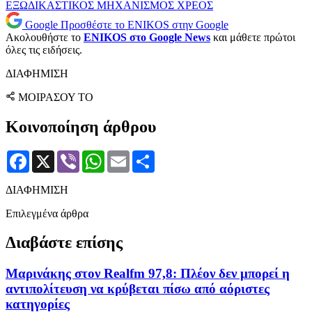
ΕΞΩΔΙΚΑΣΤΙΚΟΣ ΜΗΧΑΝΙΣΜΟΣ
ΧΡΕΟΣ
Google
Προσθέστε το ENIKOS στην Google
Ακολουθήστε το
ENIKOS στο Google News
και μάθετε πρώτοι
όλες τις ειδήσεις.
ΔΙΑΦΗΜΙΣΗ
ΜΟΙΡΑΣΟΥ ΤΟ
Κοινοποίηση άρθρου
Facebook
X
Viber
WhatsApp
Email
Μοιραστείτε
ΔΙΑΦΗΜΙΣΗ
Επιλεγμένα άρθρα
Διαβάστε επίσης
Μαρινάκης στον Realfm 97,8: Πλέον δεν μπορεί η
αντιπολίτευση να κρύβεται πίσω από αόριστες
κατηγορίες