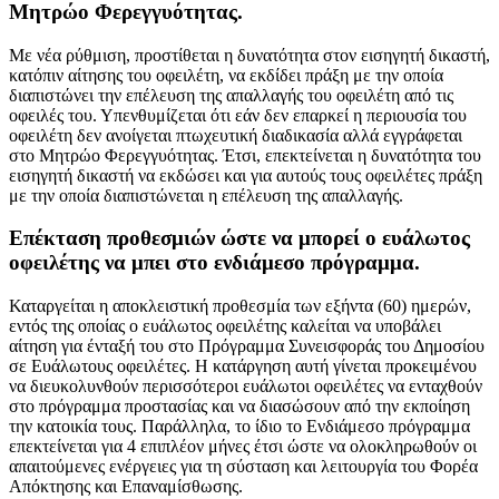
Μητρώο Φερεγγυότητας.
Με νέα ρύθμιση, προστίθεται η δυνατότητα στον εισηγητή δικαστή,
κατόπιν αίτησης του οφειλέτη, να εκδίδει πράξη με την οποία
διαπιστώνει την επέλευση της απαλλαγής του οφειλέτη από τις
οφειλές του. Υπενθυμίζεται ότι εάν δεν επαρκεί η περιουσία του
οφειλέτη δεν ανοίγεται πτωχευτική διαδικασία αλλά εγγράφεται
στο Μητρώο Φερεγγυότητας. Έτσι, επεκτείνεται η δυνατότητα του
εισηγητή δικαστή να εκδώσει και για αυτούς τους οφειλέτες πράξη
με την οποία διαπιστώνεται η επέλευση της απαλλαγής.
Επέκταση προθεσμιών ώστε να μπορεί ο ευάλωτος
οφειλέτης να μπει στο ενδιάμεσο πρόγραμμα.
Καταργείται η αποκλειστική προθεσμία των εξήντα (60) ημερών,
εντός της οποίας ο ευάλωτος οφειλέτης καλείται να υποβάλει
αίτηση για ένταξή του στο Πρόγραμμα Συνεισφοράς του Δημοσίου
σε Ευάλωτους οφειλέτες. Η κατάργηση αυτή γίνεται προκειμένου
να διευκολυνθούν περισσότεροι ευάλωτοι οφειλέτες να ενταχθούν
στο πρόγραμμα προστασίας και να διασώσουν από την εκποίηση
την κατοικία τους. Παράλληλα, το ίδιο το Ενδιάμεσο πρόγραμμα
επεκτείνεται για 4 επιπλέον μήνες έτσι ώστε να ολοκληρωθούν οι
απαιτούμενες ενέργειες για τη σύσταση και λειτουργία του Φορέα
Απόκτησης και Επαναμίσθωσης.