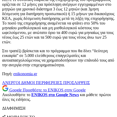
ορίζεται σε 12 μήνες για πρόσληψη ανέργων εγγεγραμμένων στο
μητρώο για χρονικό διάστημα 3 έως 12 μηνών (και 3μηνη
δέσμευση για διατήρηση προσωπικού) ή 15 μήνων για δικαιούχους
ΚΕΑ, χωρίς δέσμευση διατήρησης μετά τη λήξη της επιχορήγησης.
Το ποσό της επιχορήγησης αναμένεται να φτάνει στο 50% του
μηνιαίου μισθολογικού και μη μισθολογικού κόστους του
ωφελούμενου, με ανώτατο όριο τα 400 ευρώ για μηνιαίως για τους
νέους έως 25 ετών και τα 500 ευρώ για τους νέους άνω των 25
ετών.
Στο τραπέζι βρίσκεται και το πρόγραμμα που θα δίνει “δεύτερη
ευκαιρία” σε 5.000 ελεύθερους επαγγελματίες και
αυτοαπασχολούμενους να χρηματοδοτήσουν την επάνοδό τους από
την ανεργία στην επιχειρηματικότητα.
Πηγή:
enikonomia.gr
ΑΝΕΡΓΟΙ
ΔΗΜΟΙ
ΠΕΡΙΦΕΡΕΙΕΣ
ΠΡΟΣΛΗΨΕΙΣ
Google
Προσθέστε το ENIKOS στην Google
Ακολουθήστε το
ENIKOS στο Google News
και μάθετε πρώτοι
όλες τις ειδήσεις.
ΔΙΑΦΗΜΙΣΗ