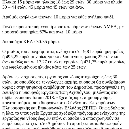
Ηλικία: 15 μόρια για ηλικίας 18 έως 29 ετών, 30 μόρια για ηλικία
30 – 44 ετών, 45 μόρια για 45 ετών και άνω.
Αριθμός ανηλίκων τέκνων: 10 μόρια για κάθε ανήλικο παιδί.
Γονέας προστατευόμενου ή προστατευόμενων τέκνων ΑΜΕΑ, με
ποσοστό αναπηρίας 67% και άνω: 10 μόρια
Δικαιούχοι ΚΕΑ : 30-35 μόρια.
Ο μισθός του προγράμματος ανέρχεται σε 19,81 ευρώ ημερησίως
ή 495,25 ευρώ μηνιαίως για ωφελουμένους ηλικίας 25 ετών και
άνω καθώς και σε 17,27 ευρώ ημερησίως ή 431,75 ευρώ μηνιαίως
για ωφελουμένους ηλικίας κάτω των 25 ετών.
Δράσεις ενίσχυσης της εργασίας για νέους πτυχιούχους έως 30
ετών, με σπουδές σε τεχνολογίες αιχμής, οι οποίοι θα συνδράμουν
κυρίως στην ψηφιακή αναβάθμιση του Δημοσίου, προανήγγειλε τη
Δευτέρα η υπουργός Εργασίας Έφη Αχτσιόγλου, μιλώντας στο
digital economy forum 2018: «Σχεδιάζουμε, δημιουργούμε,
καινοτομούμε», που διοργάνωσε ο Σύνδεσμος Επιχειρήσεων
Πληροφορικής και Επικοινωνιών Ελλάδας (ΣΕΠΕ). Όπως δήλωσε
η ίδια, το υπουργείο Εργασίας σχεδιάζει πρόγραμμα ενίσχυσης της
εργασίας για νέους έως 30 ετών, οι οποίοι θα απασχοληθούν σε
επιμέρους πρότζεκτ στο Δημόσιο. Τα πρότζεκτ αυτά θα αφορούν
κυρίως την ψηφιακή αναβάθμιση των υπηρεσιών του Δημοσίου κι