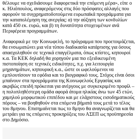
θέλουμε να σχεδιάσουμε διαφορετικά την επόμενη μέρα», είπε ο
κ. Ηλιόπουλος, αναφερόμενος στις δύο πρόσφατες αλλαγές που
αφορούν τα συγχρηματοδοτούμενα ευρωπαϊκά προγράμματα για
την καταπολέμηση της ανεργίας: α) την αύξηση των κονδυλίων
κατά 450 εκ. ευρώ, και β) τη δυνατότητα στοχευμένων ανά
Περιφέρεια προγραμμάτων.
Αναφορικά με την Κοινωφελή, το πρόγραμμα που προετοιμάζεται,
θα ενσωματώνει μια νέα τύπου διαδικασία κατάρτισης για όσους
απασχοληθούν σε τεχνικά επαγγέλματα, όπως κτίστες, κηπουροί
κ.α. Τα ΚΕΚ δηλαδή θα χορηγούν μια πιο εξειδικευμένη
πιστοποίηση σε τεχνικές ειδικότητες, π.χ. για λειτουργία
μηχανημάτων, κηπουρική κ.α., ώστε οι ωφελούμενοι να
εμπλουτίσουν τα εφόδια και το βιογραφικό τους. Στόχος είναι όσοι
μπαίνουν στα προγράμματα της Κοινωφελούς Εργασίας και
ακριβώς επειδή πρόκειται για ανέργους με συγκεκριμένο προφίλ –
η πολυπληθέστερη ομάδα αφορά άτομα ηλικίας άνω των 45 ετών,
χαμηλού μορφωτικού επιπέδου και με ελάχιστους εισοδηματικούς
πόρους – να βοηθηθούν στα επόμενα βήματά τους μετά το τέλος
του 8μηνου. Επισημαίνεται πως το 8μηνο θα αναγνωρίζεται και θα
μετράει για τις επόμενες προκηρύξεις του ΑΣΕΠ ως προϋπηρεσία
στο Δημόσιο.