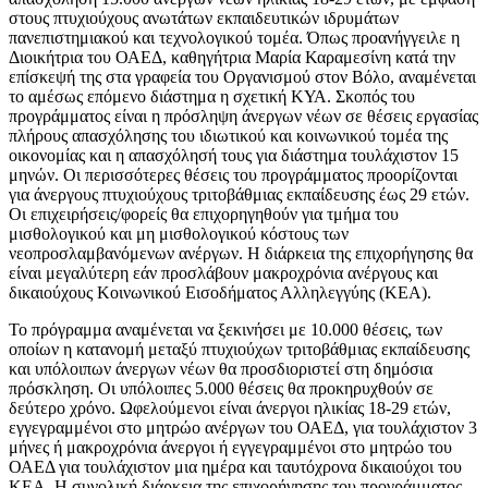
στους πτυχιούχους ανωτάτων εκπαιδευτικών ιδρυμάτων
πανεπιστημιακού και τεχνολογικού τομέα. Όπως προανήγγειλε η
Διοικήτρια του ΟΑΕΔ, καθηγήτρια Μαρία Καραμεσίνη κατά την
επίσκεψή της στα γραφεία του Οργανισμού στον Βόλο, αναμένεται
το αμέσως επόμενο διάστημα η σχετική ΚΥΑ. Σκοπός του
προγράμματος είναι η πρόσληψη άνεργων νέων σε θέσεις εργασίας
πλήρους απασχόλησης του ιδιωτικού και κοινωνικού τομέα της
οικονομίας και η απασχόλησή τους για διάστημα τουλάχιστον 15
μηνών. Οι περισσότερες θέσεις του προγράμματος προορίζονται
για άνεργους πτυχιούχους τριτοβάθμιας εκπαίδευσης έως 29 ετών.
Οι επιχειρήσεις/φορείς θα επιχορηγηθούν για τμήμα του
μισθολογικού και μη μισθολογικού κόστους των
νεοπροσλαμβανόμενων ανέργων. Η διάρκεια της επιχορήγησης θα
είναι μεγαλύτερη εάν προσλάβουν μακροχρόνια ανέργους και
δικαιούχους Κοινωνικού Εισοδήματος Αλληλεγγύης (ΚΕΑ).
Το πρόγραμμα αναμένεται να ξεκινήσει με 10.000 θέσεις, των
οποίων η κατανομή μεταξύ πτυχιούχων τριτοβάθμιας εκπαίδευσης
και υπόλοιπων άνεργων νέων θα προσδιοριστεί στη δημόσια
πρόσκληση. Οι υπόλοιπες 5.000 θέσεις θα προκηρυχθούν σε
δεύτερο χρόνο. Ωφελούμενοι είναι άνεργοι ηλικίας 18-29 ετών,
εγγεγραμμένοι στο μητρώο ανέργων του ΟΑΕΔ, για τουλάχιστον 3
μήνες ή μακροχρόνια άνεργοι ή εγγεγραμμένοι στο μητρώο του
ΟΑΕΔ για τουλάχιστον μια ημέρα και ταυτόχρονα δικαιούχοι του
ΚΕΑ. Η συνολική διάρκεια της επιχορήγησης του προγράμματος