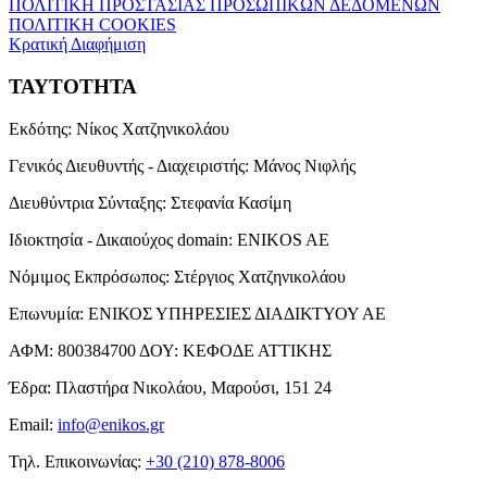
ΠΟΛΙΤΙΚΗ ΠΡΟΣΤΑΣΙΑΣ ΠΡΟΣΩΠΙΚΩΝ ΔΕΔΟΜΕΝΩΝ
ΠΟΛΙΤΙΚΗ COOKIES
Κρατική Διαφήμιση
ΤΑΥΤΟΤΗΤΑ
Εκδότης:
Νίκος Χατζηνικολάου
Γενικός Διευθυντής - Διαχειριστής:
Μάνος Νιφλής
Διευθύντρια Σύνταξης:
Στεφανία Κασίμη
Ιδιοκτησία - Δικαιούχος domain:
ENIKOS AE
Νόμιμος Εκπρόσωπος:
Στέργιος Χατζηνικολάου
Επωνυμία:
ΕΝΙΚΟΣ ΥΠΗΡΕΣΙΕΣ ΔΙΑΔΙΚΤΥΟΥ ΑΕ
ΑΦΜ:
800384700
ΔΟΥ:
ΚΕΦΟΔΕ ΑΤΤΙΚΗΣ
Έδρα:
Πλαστήρα Νικολάου, Μαρούσι, 151 24
Email:
info@enikos.gr
Τηλ. Επικοινωνίας:
+30 (210) 878-8006