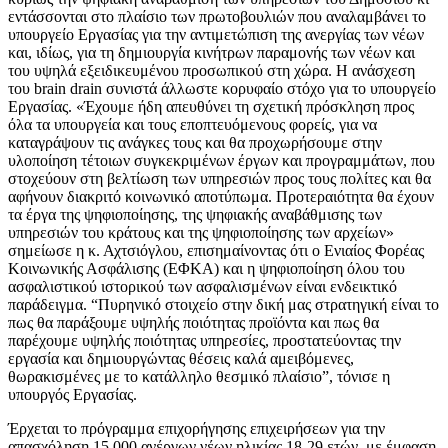
εντάσσονται στο πλαίσιο των πρωτοβουλιών που αναλαμβάνει το
υπουργείο Εργασίας για την αντιμετώπιση της ανεργίας των νέων
και, ιδίως, για τη δημιουργία κινήτρων παραμονής των νέων και
του υψηλά εξειδικευμένου προσωπικού στη χώρα. Η ανάσχεση
του brain drain συνιστά άλλωστε κορυφαίο στόχο για το υπουργείο
Εργασίας. «Έχουμε ήδη απευθύνει τη σχετική πρόσκληση προς
όλα τα υπουργεία και τους εποπτευόμενους φορείς, για να
καταγράψουν τις ανάγκες τους και θα προχωρήσουμε στην
υλοποίηση τέτοιων συγκεκριμένων έργων και προγραμμάτων, που
στοχεύουν στη βελτίωση των υπηρεσιών προς τους πολίτες και θα
αφήνουν διακριτό κοινωνικό αποτύπωμα. Προτεραιότητα θα έχουν
τα έργα της ψηφιοποίησης, της ψηφιακής αναβάθμισης των
υπηρεσιών του κράτους και της ψηφιοποίησης των αρχείων»
σημείωσε η κ. Αχτσιόγλου, επισημαίνοντας ότι ο Ενιαίος Φορέας
Κοινωνικής Ασφάλισης (ΕΦΚΑ) και η ψηφιοποίηση όλου του
ασφαλιστικού ιστορικού των ασφαλισμένων είναι ενδεικτικό
παράδειγμα. “Πυρηνικό στοιχείο στην δική μας στρατηγική είναι το
πως θα παράξουμε υψηλής ποιότητας προϊόντα και πως θα
παρέχουμε υψηλής ποιότητας υπηρεσίες, προστατεύοντας την
εργασία και δημιουργώντας θέσεις καλά αμειβόμενες,
θωρακισμένες με το κατάλληλο θεσμικό πλαίσιο”, τόνισε η
υπουργός Εργασίας.
Έρχεται το πρόγραμμα επιχορήγησης επιχειρήσεων για την
απασχόληση 15.000 ανέργων νέων ηλικίας 18-29 ετών, με έμφαση