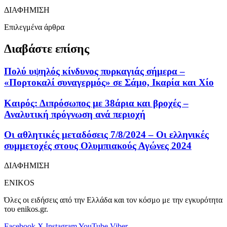
ΔΙΑΦΗΜΙΣΗ
Επιλεγμένα άρθρα
Διαβάστε επίσης
Πολύ υψηλός κίνδυνος πυρκαγιάς σήμερα –
«Πορτοκαλί συναγερμός» σε Σάμο, Ικαρία και Χίο
Καιρός: Διπρόσωπος με 38άρια και βροχές –
Αναλυτική πρόγνωση ανά περιοχή
Οι αθλητικές μεταδόσεις 7/8/2024 – Οι ελληνικές
συμμετοχές στους Ολυμπιακούς Αγώνες 2024
ΔΙΑΦΗΜΙΣΗ
ENIKOS
Όλες οι ειδήσεις από την Ελλάδα και τον κόσμο με την εγκυρότητα
του enikos.gr.
Facebook
X
Instagram
YouTube
Viber