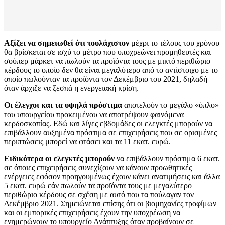
Αξίζει να σημειωθεί ότι τουλάχιστον
μέχρι το τέλους του χρόνου
θα βρίσκεται σε ισχύ το μέτρο που υποχρεώνει προμηθευτές και
σούπερ μάρκετ να πωλούν τα προϊόντα τους με μικτό περιθώριο
κέρδους το οποίο δεν θα είναι μεγαλύτερο από το αντίστοιχο με το
οποίο πωλούνταν τα προϊόντα τον Δεκέμβριο του 2021, δηλαδή
όταν άρχιζε να ξεσπά η ενεργειακή κρίση.
Οι έλεγχοι και τα υψηλά πρόστιμα
αποτελούν το μεγάλο «όπλο»
του υπουργείου προκειμένου να αποτρέψουν φαινόμενα
κερδοσκοπίας. Εδώ και λίγες εβδομάδες οι ελεγκτές μπορούν να
επιβάλλουν αυξημένα πρόστιμα σε επιχειρήσεις που σε ορισμένες
περιπτώσεις μπορεί να φτάσει και τα 11 εκατ. ευρώ.
Ειδικότερα οι ελεγκτές μπορούν
να επιβάλλουν πρόστιμα 6 εκατ.
σε όποιες επιχειρήσεις συνεχίζουν να κάνουν προωθητικές
ενέργειες εφόσον προηγουμένως έχουν κάνει ανατιμήσεις και άλλα
5 εκατ. ευρώ εάν πωλούν τα προϊόντα τους με μεγαλύτερο
περιθώριο κέρδους σε σχέση με αυτό που τα πούλαγαν τον
Δεκέμβριο 2021. Σημειώνεται επίσης ότι οι βιομηχανίες τροφίμων
και οι εμπορικές επιχειρήσεις έχουν την υποχρέωση να
ενημερώνουν το υπουργείο Ανάπτυξης όταν προβαίνουν σε