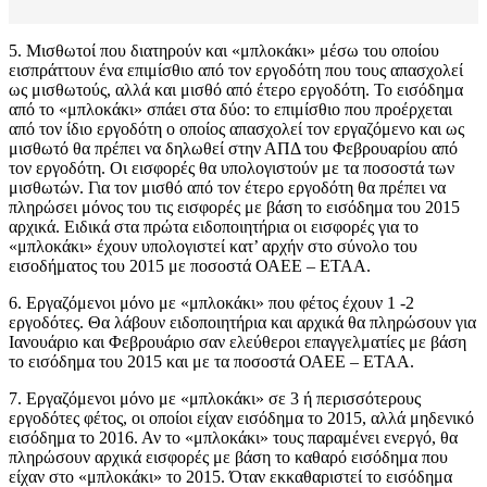
5. Μισθωτοί που διατηρούν και «μπλοκάκι» μέσω του οποίου
εισπράττουν ένα επιμίσθιο από τον εργοδότη που τους απασχολεί
ως μισθωτούς, αλλά και μισθό από έτερο εργοδότη. Το εισόδημα
από το «μπλοκάκι» σπάει στα δύο: το επιμίσθιο που προέρχεται
από τον ίδιο εργοδότη ο οποίος απασχολεί τον εργαζόμενο και ως
μισθωτό θα πρέπει να δηλωθεί στην ΑΠΔ του Φεβρουαρίου από
τον εργοδότη. Οι εισφορές θα υπολογιστούν με τα ποσοστά των
μισθωτών. Για τον μισθό από τον έτερο εργοδότη θα πρέπει να
πληρώσει μόνος του τις εισφορές με βάση το εισόδημα του 2015
αρχικά. Ειδικά στα πρώτα ειδοποιητήρια οι εισφορές για το
«μπλοκάκι» έχουν υπολογιστεί κατ’ αρχήν στο σύνολο του
εισοδήματος του 2015 με ποσοστά ΟΑΕΕ – ΕΤΑΑ.
6. Εργαζόμενοι μόνο με «μπλοκάκι» που φέτος έχουν 1 -2
εργοδότες. Θα λάβουν ειδοποιητήρια και αρχικά θα πληρώσουν για
Ιανουάριο και Φεβρουάριο σαν ελεύθεροι επαγγελματίες με βάση
το εισόδημα του 2015 και με τα ποσοστά ΟΑΕΕ – ΕΤΑΑ.
7. Εργαζόμενοι μόνο με «μπλοκάκι» σε 3 ή περισσότερους
εργοδότες φέτος, οι οποίοι είχαν εισόδημα το 2015, αλλά μηδενικό
εισόδημα το 2016. Αν το «μπλοκάκι» τους παραμένει ενεργό, θα
πληρώσουν αρχικά εισφορές με βάση το καθαρό εισόδημα που
είχαν στο «μπλοκάκι» το 2015. Όταν εκκαθαριστεί το εισόδημα