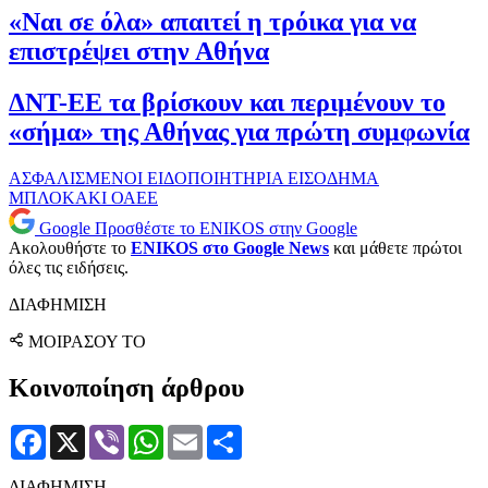
«Ναι σε όλα» απαιτεί η τρόικα για να
επιστρέψει στην Αθήνα
ΔΝΤ-ΕΕ τα βρίσκουν και περιμένουν το
«σήμα» της Αθήνας για πρώτη συμφωνία
ΑΣΦΑΛΙΣΜΕΝΟΙ
ΕΙΔΟΠΟΙΗΤΗΡΙΑ
ΕΙΣΟΔΗΜΑ
ΜΠΛΟΚΑΚΙ
ΟΑΕΕ
Google
Προσθέστε το ENIKOS στην Google
Ακολουθήστε το
ENIKOS στο Google News
και μάθετε πρώτοι
όλες τις ειδήσεις.
ΔΙΑΦΗΜΙΣΗ
ΜΟΙΡΑΣΟΥ ΤΟ
Κοινοποίηση άρθρου
Facebook
X
Viber
WhatsApp
Email
Μοιραστείτε
ΔΙΑΦΗΜΙΣΗ